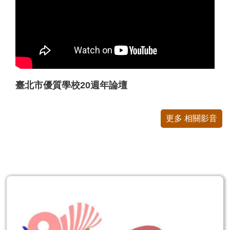
公
開
申
請
案
件
臺北市優質學校20週年論壇
網
站
更多 相關影音
導
覽
English
陳
情
系
統