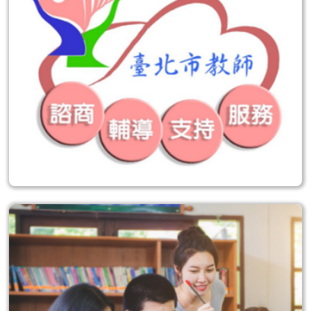
常
見
問
答
台
北
通
雙
語
詞
彙
隱
私
權
及
網