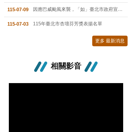
修
因應巴威颱風來襲，「如」臺北市政府宣布7月10日（星期五）停班停課，本中心當日研習將停止上課，後續辦理日期及方式將調整如下，並將另行通知。
115-07-09
教
師
115年臺北市杏壇芬芳獎表揚名單
115-07-03
諮
商
輔
更多 最新消息
導
支
持
服
相關影音
務
教
學
資
源
政
府
資
訊