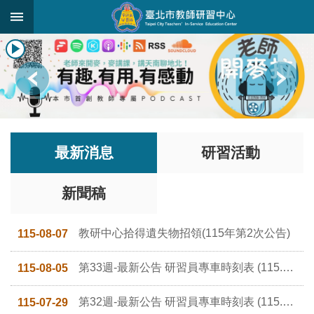
跳到主要內容區塊
:::
進
階
搜
尋
關
於
最新消息
研習活動
中
心
新聞稿
研
究
發
教研中心拾得遺失物招領(115年第2次公告)
115-08-07
展
第33週-最新公告 研習員專車時刻表 (115.8.10~115.8.14)-請點附件檔瀏覽
115-08-05
研
習
進
第32週-最新公告 研習員專車時刻表 (115.8.3~115.8.7)-請點附件檔瀏覽
115-07-29