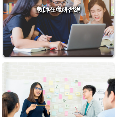
站
安
教師在職研習網
全
政
策
著
作
權
聲
明
政
府
網
站
資
料
開
放
宣