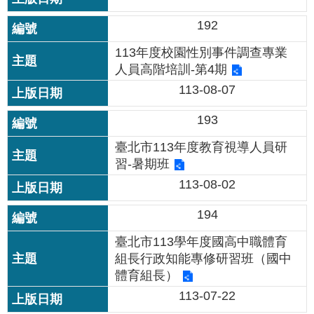
私
192
權
及
113年度校園性別事件調查專業
網
人員高階培訓-第4期
站
安
113-08-07
全
政
193
策
臺北市113年度教育視導人員研
習-暑期班
著
作
113-08-02
權
聲
194
明
臺北市113學年度國高中職體育
組長行政知能專修研習班（國中
政
府
體育組長）
網
113-07-22
站