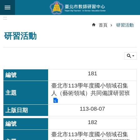
跳到主要內容區塊
:::
進
首頁
研習活動
階
研習活動
搜
尋
關
於
中
181
心
臺北市113學年度國小領域召集
研
人（藝術領域）共同備課研習班
究
發
展
113-08-07
研
182
習
進
臺北市113學年度國小領域召集