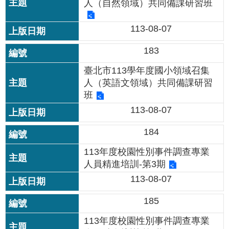
修
人（自然領域）共同備課研習班
教
113-08-07
師
諮
183
商
輔
臺北市113學年度國小領域召集
導
人（英語文領域）共同備課研習
支
班
持
服
113-08-07
務
184
教
學
113年度校園性別事件調查專業
資
人員精進培訓-第3期
源
113-08-07
政
185
府
資
113年度校園性別事件調查專業
訊