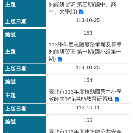
知能研習班 第三期(國中、高
私
權
中、大學組)
及
113-10-25
網
站
153
安
全
113學年度志願服務承辦及督導
政
知能研習班 第一期(國小組第一
策
期)
113-10-25
著
作
154
權
聲
臺北市113年度推動國民中小學
明
教師失智症識能教育研習班
113-10-11
政
府
155
網
站
臺北市113年度建築物公共安全