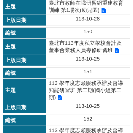
臺北市教師在職研習網重建教育
情
訓練 第1場次(幼兒園)
系
統
113-10-28
150
常
見
臺北市113年度私立學校會計及
問
董事會業務人員專修研習班
答
113-10-25
台
151
北
通
113 學年度志願服務承辦及督導
知能研習班 第二期(國小組第二
雙
期)
語
113-10-25
詞
彙
152
113 學年度志願服務承辦及督導
隱