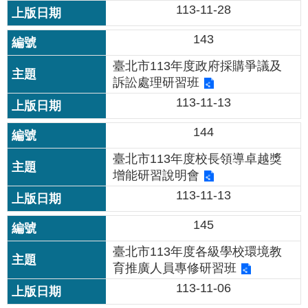
修
113-11-28
教
143
師
諮
臺北市113年度政府採購爭議及
商
訴訟處理研習班
輔
導
113-11-13
支
持
144
服
臺北市113年度校長領導卓越獎
務
增能研習說明會
教
113-11-13
學
資
145
源
臺北市113年度各級學校環境教
政
育推廣人員專修研習班
府
113-11-06
資
訊