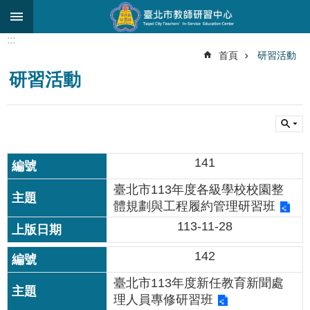
跳到主要內容區塊
:::
進
首頁
研習活動
階
研習活動
搜
尋
關
於
中
141
心
臺北市113年度各級學校校園整
研
體規劃與工程履約管理研習班
究
發
113-11-28
展
142
研
習
臺北市113年度新任教育新聞處
進
理人員專修研習班