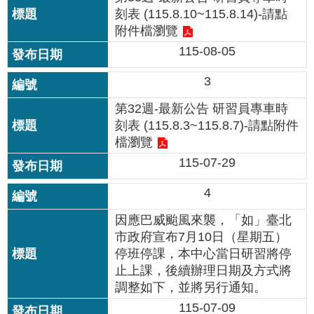
修
刻表 (115.8.10~115.8.14)-請點
教
附件檔瀏覽
師
115-08-05
諮
商
3
輔
導
第32週-最新公告 研習員專車時
支
刻表 (115.8.3~115.8.7)-請點附件
持
檔瀏覽
服
115-07-29
務
教
4
學
因應巴威颱風來襲，「如」臺北
資
源
市政府宣布7月10日（星期五）
停班停課，本中心當日研習將停
政
止上課，後續辦理日期及方式將
府
調整如下，並將另行通知。
資
115-07-09
訊