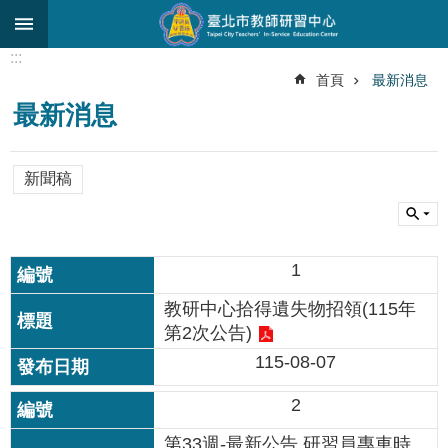
跳到主要內容區塊
:::
進
首頁
最新消息
階
最新消息
搜
尋
關
新聞稿
於
中
心
1
研
究
教研中心拾得遺失物招領(115年
發
第2次公告)
展
115-08-07
研
2
習
進
第33週-最新公告 研習員專車時