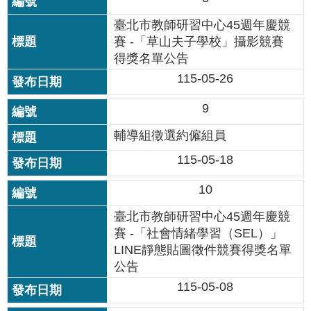
情
臺北市教師研習中心45週年慶競
系
賽 -「草山夫子學校」攝影競賽
統
得獎名單公告
115-05-26
常
見
問
9
答
輔導組徵選約僱組員
台
115-05-18
北
通
10
臺北市教師研習中心45週年慶競
雙
賽 -「社會情緒學習（SEL）」
語
LINE靜態貼圖徵件競賽得獎名單
詞
彙
公告
115-05-08
隱