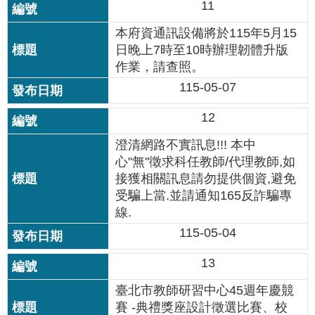
11
私
權
本府資通訊設備將於115年5月15
及
日晚上7時至10時辦理韌體升版
網
作業，請查照。
站
安
115-05-07
全
政
12
策
澄清網路不實訊息!!! 本中
心"無"徵求科任教師/代理教師,如
著
接獲相關訊息請勿提供個資,避免
作
受騙上當.並請通知165反詐騙專
權
聲
線.
明
115-05-04
政
13
府
臺北市教師研習中心45週年慶競
網
站
賽 -典禮獎座設計徵選比賽、校