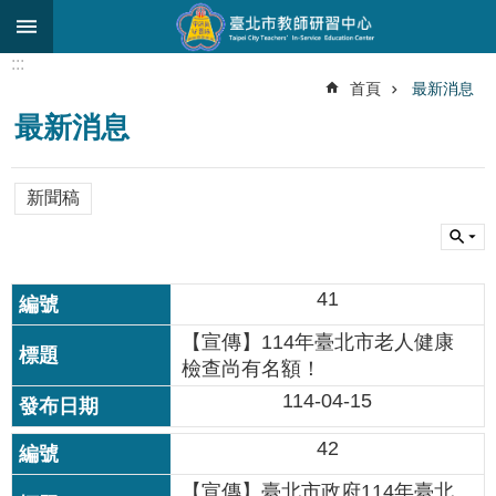
跳到主要內容區塊
:::
進
首頁
最新消息
階
最新消息
搜
尋
關
新聞稿
於
中
心
41
研
究
【宣傳】114年臺北市老人健康
發
檢查尚有名額！
展
114-04-15
研
42
習
進
【宣傳】臺北市政府114年臺北