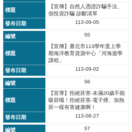
資
【宣傳】自然人憑證詐騙手法、
料
假投資詐騙 診斷清單
開
放
113-09-05
宣
告
55
【宣傳】臺北市113學年度上學
期海洋教育資源中心「河海遊學
課程」
113-09-02
56
【宣導】拒絕菸害-未滿20歲不能
吸菸哦！拒絕菸害-電子煙、加熱
菸一樣有害健康啊！
113-08-27
57