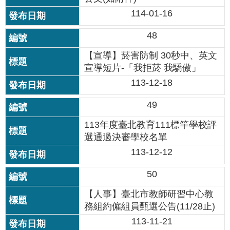
情
114-01-16
系
統
48
【宣導】菸害防制 30秒中、英文
常
宣導短片-「我拒菸 我驕傲」
見
問
113-12-18
答
49
台
113年度臺北教育111標竿學校評
北
選通過決審學校名單
通
113-12-12
雙
50
語
詞
【人事】臺北市教師研習中心教
彙
務組約僱組員甄選公告(11/28止)
113-11-21
隱