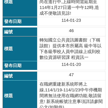
尚在進行中,上線時間需延期至
公
114年1月27日週一中午12時,造
開
成不便敬請見諒!
申
114-01-23
請
案
46
件
轉知國立公共資訊圖書館（下稱
該館）提供本市所屬高 級中等以
網
站
下各級學校人員申請線上或到校
導
數位資源研習課 程資訊一
覽
114-01-20
回
47
首
頁
在職網重建新系統即將上
線,114/1/19-114/1/23中午停機期
間將無法使用在職網功能,敬請留
English
意! 新系統帳號注意事項詳請參閱
公文(如附件)
陳