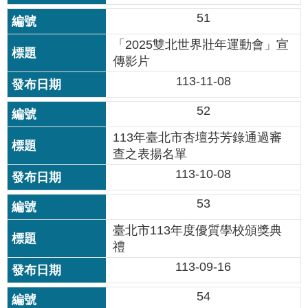
私
51
權
及
「2025雙北世界壯年運動會」宣
網
傳影片
站
113-11-08
安
全
52
政
策
113年臺北市杏壇芬芳錄通過審
查之表揚名單
著
113-10-08
作
權
53
聲
明
臺北市113年度優質學校頒獎典
禮
政
113-09-16
府
網
54
站