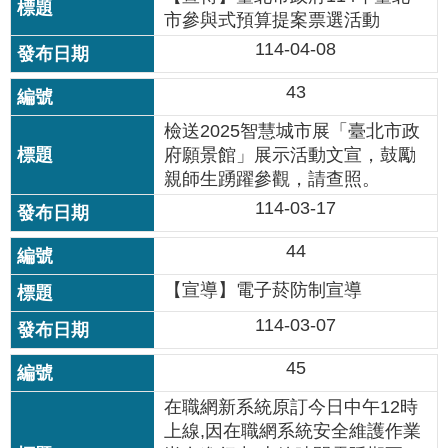
修
市參與式預算提案票選活動
教
114-04-08
師
諮
43
商
輔
檢送2025智慧城市展「臺北市政
導
府願景館」展示活動文宣，鼓勵
支
親師生踴躍參觀，請查照。
持
114-03-17
服
務
44
教
【宣導】電子菸防制宣導
學
資
114-03-07
源
45
政
府
在職網新系統原訂今日中午12時
資
上線,因在職網系統安全維護作業
訊