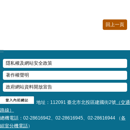
回上一頁
:::
隱私權及網站安全政策
著作權聲明
政府網站資料開放宣告
地址：112091 臺北市北投區建國街2號
（交通
路線）
總機電話：02-28616942、02-28616945、02-28616944 （
各
組室分機電話
）