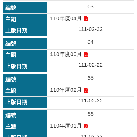
修
63
教
110年度04月
師
諮
111-02-22
商
輔
64
導
支
110年度03月
持
服
111-02-22
務
65
教
110年度02月
學
資
111-02-22
源
66
政
府
110年度01月
資
訊
111-02-22