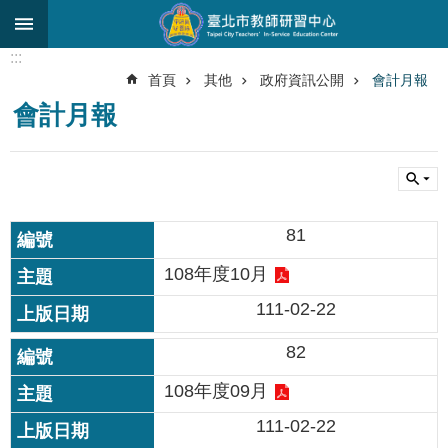
跳到主要內容區塊
:::
進
首頁
其他
政府資訊公開
會計月報
階
會計月報
搜
尋
關
於
中
81
心
108年度10月
研
究
111-02-22
發
展
82
研
108年度09月
習
111-02-22
進