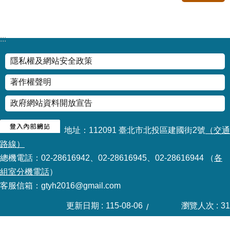
修
教
師
:::
諮
商
隱私權及網站安全政策
輔
導
著作權聲明
支
持
政府網站資料開放宣告
服
務
地址：112091 臺北市北投區建國街2號
（交通
教
路線）
學
總機電話：02-28616942、02-28616945、02-28616944 （
各
資
組室分機電話
）
源
客服信箱：gtyh2016@gmail.com
政
府
更新日期
115-08-06
瀏覽人次
31
資
訊