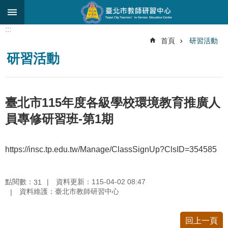
跳到主要內容區塊
:::
進
首頁
研習活動
階
研習活動
搜
尋
關
臺北市115年度各級學校環境教育推廣人
於
中
員專修研習班-第1期
心
研
https://insc.tp.edu.tw/Manage/ClassSignUp?ClsID=354585
究
發
展
點閱數：
資料更新：115-04-02 08:47
31
資料維護：臺北市教師研習中心
研
習
進
回上一頁