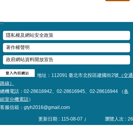
修
教
師
:::
諮
商
隱私權及網站安全政策
輔
導
著作權聲明
支
持
政府網站資料開放宣告
服
務
地址：112091 臺北市北投區建國街2號
（交通
教
路線）
學
總機電話：02-28616942、02-28616945、02-28616944 （
各
資
組室分機電話
）
源
客服信箱：gtyh2016@gmail.com
政
府
更新日期
115-08-07
瀏覽人次
26
資
訊