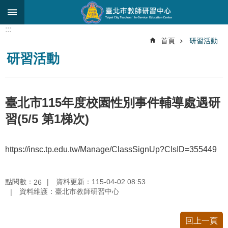
跳到主要內容區塊
:::
進
首頁
研習活動
階
研習活動
搜
尋
關
臺北市115年度校園性別事件輔導處遇研
於
中
習(5/5 第1梯次)
心
研
https://insc.tp.edu.tw/Manage/ClassSignUp?ClsID=355449
究
發
展
點閱數：
資料更新：115-04-02 08:53
26
資料維護：臺北市教師研習中心
研
習
進
回上一頁