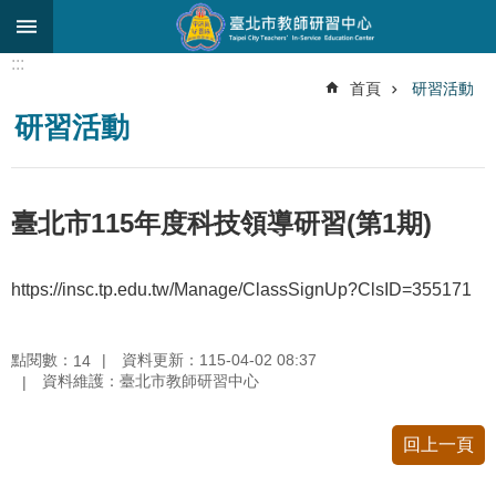
跳到主要內容區塊
:::
進
首頁
研習活動
階
研習活動
搜
尋
關
臺北市115年度科技領導研習(第1期)
於
中
心
https://insc.tp.edu.tw/Manage/ClassSignUp?ClsID=355171
研
究
發
點閱數：
資料更新：115-04-02 08:37
14
展
資料維護：臺北市教師研習中心
研
回上一頁
習
進