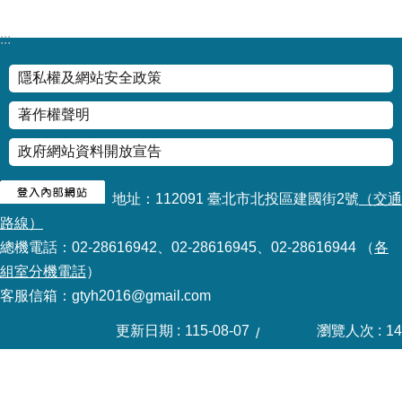
修
教
:::
師
諮
隱私權及網站安全政策
商
輔
著作權聲明
導
支
政府網站資料開放宣告
持
服
地址：112091 臺北市北投區建國街2號
（交通
務
路線）
教
總機電話：02-28616942、02-28616945、02-28616944 （
各
學
組室分機電話
）
資
客服信箱：gtyh2016@gmail.com
源
更新日期
115-08-07
瀏覽人次
14
政
府
資
訊