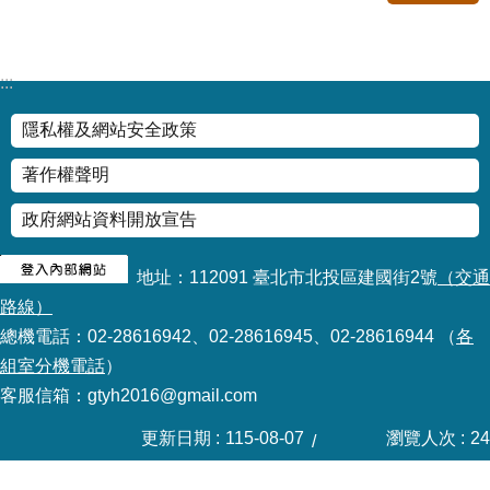
修
教
師
:::
諮
商
隱私權及網站安全政策
輔
導
著作權聲明
支
持
政府網站資料開放宣告
服
務
地址：112091 臺北市北投區建國街2號
（交通
教
路線）
學
總機電話：02-28616942、02-28616945、02-28616944 （
各
資
組室分機電話
）
源
客服信箱：gtyh2016@gmail.com
政
府
更新日期
115-08-07
瀏覽人次
24
資
訊