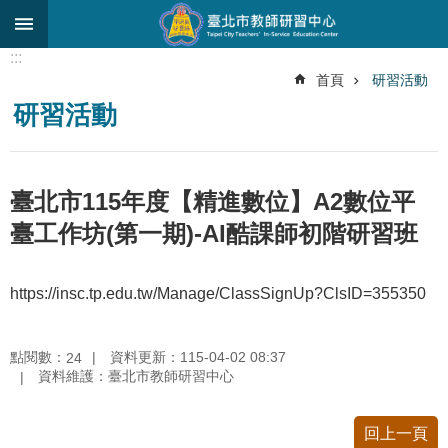
跳到主要內容區塊
:::
進
首頁
研習活動
階
研習活動
搜
尋
關
臺北市115年度【精進數位】A2數位平
於
中
臺工作坊(第一期)-AI酷課師初階研習班
心
研
https://insc.tp.edu.tw/Manage/ClassSignUp?ClsID=355350
究
發
展
點閱數：
資料更新：115-04-02 08:37
24
資料維護：臺北市教師研習中心
研
習
進
回上一頁