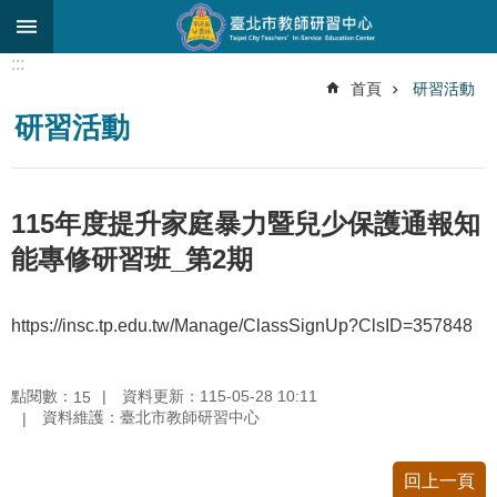
跳到主要內容區塊
:::
進
首頁
研習活動
階
研習活動
搜
尋
關
115年度提升家庭暴力暨兒少保護通報知
於
中
能專修研習班_第2期
心
研
https://insc.tp.edu.tw/Manage/ClassSignUp?ClsID=357848
究
發
展
點閱數：
資料更新：115-05-28 10:11
15
資料維護：臺北市教師研習中心
研
習
進
回上一頁