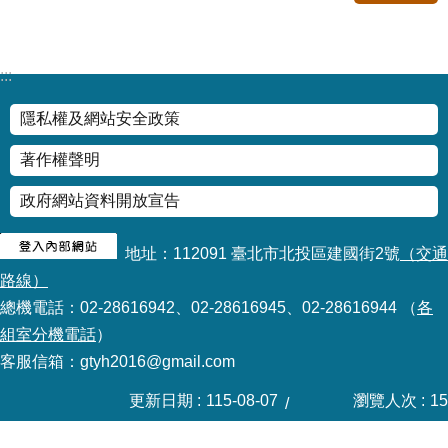
修
教
師
:::
諮
商
隱私權及網站安全政策
輔
導
著作權聲明
支
持
政府網站資料開放宣告
服
務
地址：112091 臺北市北投區建國街2號
（交通
教
路線）
學
總機電話：02-28616942、02-28616945、02-28616944 （
各
資
組室分機電話
）
源
客服信箱：gtyh2016@gmail.com
政
府
更新日期
115-08-07
瀏覽人次
15
資
訊