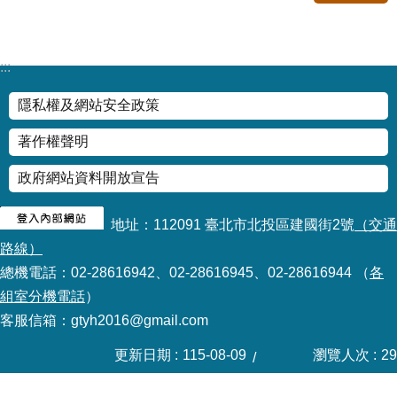
修
教
師
:::
諮
商
隱私權及網站安全政策
輔
導
著作權聲明
支
持
政府網站資料開放宣告
服
務
地址：112091 臺北市北投區建國街2號
（交通
教
路線）
學
總機電話：02-28616942、02-28616945、02-28616944 （
各
資
組室分機電話
）
源
客服信箱：gtyh2016@gmail.com
政
府
更新日期
115-08-09
瀏覽人次
29
資
訊