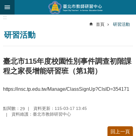
跳到主要內容區塊
:::
進
首頁
研習活動
階
研習活動
搜
尋
關
臺北市115年度校園性別事件調查初階課
於
中
程之家長增能研習班（第1期）
心
研
https://insc.tp.edu.tw/Manage/ClassSignUp?ClsID=354171
究
發
展
點閱數：
資料更新：115-03-17 13:45
29
資料維護：臺北市教師研習中心
研
習
進
回上一頁