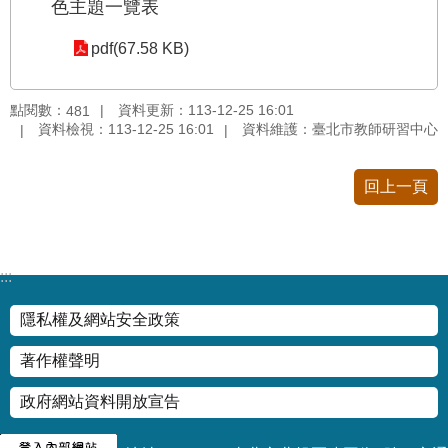
修
色主題一覽表
教
pdf(67.58 KB)
師
諮
商
點閱數：
資料更新：113-12-25 16:01
481
輔
資料檢視：113-12-25 16:01
資料維護：臺北市教師研習中心
導
支
回上一頁
持
服
務
教
:::
學
資
隱私權及網站安全政策
源
著作權聲明
政
府
政府網站資料開放宣告
資
訊