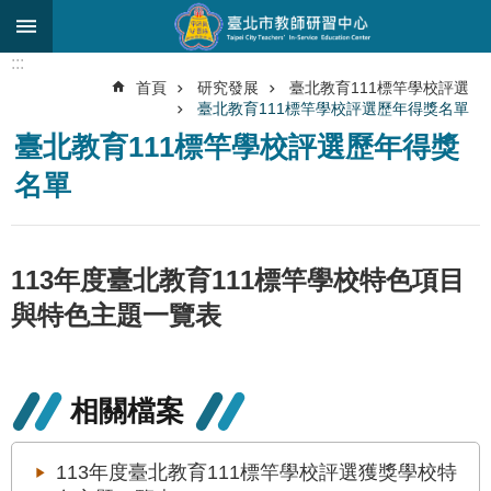
跳到主要內容區塊
:::
進
首頁
研究發展
臺北教育111標竿學校評選
階
臺北教育111標竿學校評選歷年得獎名單
搜
尋
臺北教育111標竿學校評選歷年得獎
名單
關
於
中
心
113年度臺北教育111標竿學校特色項目
研
與特色主題一覽表
究
發
展
相關檔案
研
習
進
113年度臺北教育111標竿學校評選獲獎學校特