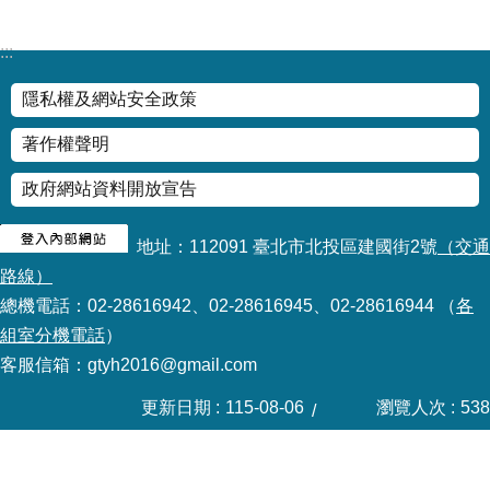
情
系
:::
統
隱私權及網站安全政策
常
著作權聲明
見
問
政府網站資料開放宣告
答
地址：112091 臺北市北投區建國街2號
（交通
台
北
路線）
通
總機電話：02-28616942、02-28616945、02-28616944 （
各
組室分機電話
）
雙
客服信箱：gtyh2016@gmail.com
語
詞
更新日期
115-08-06
瀏覽人次
538
彙
隱