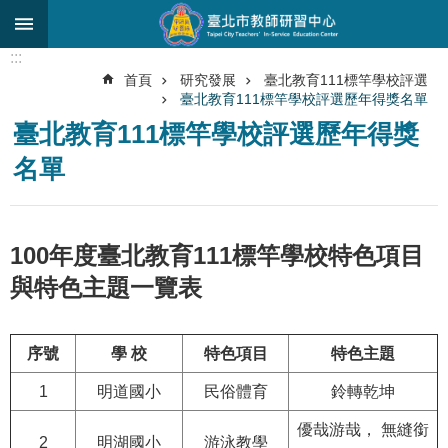
跳到主要內容區塊
:::
進
首頁
研究發展
臺北教育111標竿學校評選
階
臺北教育111標竿學校評選歷年得獎名單
搜
尋
臺北教育111標竿學校評選歷年得獎
名單
關
於
中
心
100年度臺北教育111標竿學校特色項目
研
與特色主題一覽表
究
發
展
序號
學 校
特色項目
特色主題
研
1
明道國小
民俗體育
鈴轉乾坤
習
進
優哉游哉， 無縫銜
2
明湖國小
游泳教學