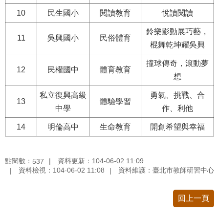
公
10
民生國小
閱讀教育
悅讀閱讀
開
鈴樂影動展巧藝，
申
11
吳興國小
民俗體育
棍舞乾坤耀吳興
請
案
撞球傳奇，滾動夢
件
12
民權國中
體育教育
想
網
私立復興高級
勇氣、挑戰、合
13
體驗學習
站
中學
作、利他
導
覽
14
明倫高中
生命教育
開創希望與幸福
回
首
點閱數：
資料更新：104-06-02 11:09
537
頁
資料檢視：104-06-02 11:08
資料維護：臺北市教師研習中心
English
回上一頁
陳