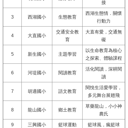
修
接
教
西湖生態情．關懷
3
西湖國小
生態教育
師
行動力
諮
商
交通安全教
大直有愛，交通無
4
大直國小
輔
育
礙
導
支
以生命教育為核心
持
5
新生國小
主題學習
之探索、體驗課程
服
務
活化閱讀，深耕閱
6
河堤國小
閱讀教育
讀
教
學
閱悅生活愛學習，
資
7
胡適國小
語文教育
多元舞台展翅飛
源
草藥龍山，小小神
政
8
龍山國小
鄉土教育
農氏
府
資
9
三興國小
籃球運動
籃球風，瘋籃球
訊