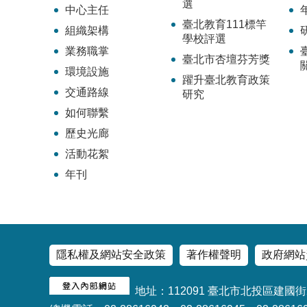
選
中心主任
臺北教育111標竿
組織架構
學校評選
業務職掌
臺北市杏壇芬芳獎
環境設施
躍升臺北教育政策
交通路線
研究
如何聯繫
歷史光廊
活動花絮
年刊
隱私權及網站安全政策
著作權聲明
政府網站
地址：112091 臺北市北投區建國街