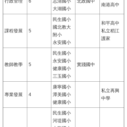
修
行政管理
6
志清國小
北政國中
南港高中
大湖國小
教
師
民生國小
和平高中
諮
國北教大
商
課程發展
5
私立稻江
附小
輔
護家
導
永安國小
支
民生國小
持
服
永安國小
教師教學
5
實踐國中
務
健康國小
三玉國小
教
學
康寧國小
資
私立再興
專業發展
4
潭美國小
源
中學
健康國小
政
民生國小
府
資
河堤國小
訊