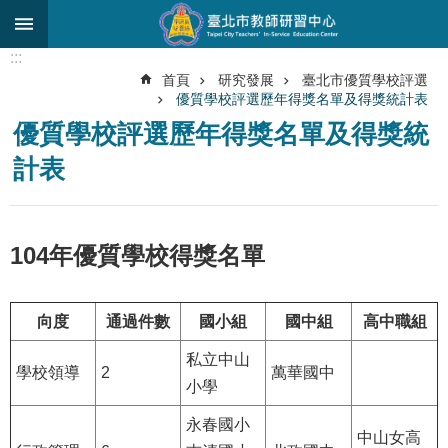
跳到主要內容區塊
:::
進
首頁
研究發展
臺北市優質學校評選
階
優質學校評選歷年得獎名單及得獎統計表
搜
尋
優質學校評選歷年得獎名單及得獎統
計表
關
於
中
心
104年優質學校得獎名單
研
究
向度
通過件數
國小組
國中組
高中職組
發
展
私立中山
學校領導
2
萬華國中
研
小學
習
永春國小
進
中山女高