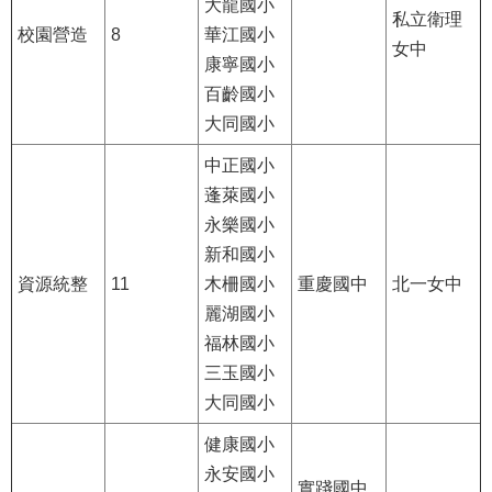
大龍國小
公
私立衛理
校園營造
8
華江國小
開
女中
康寧國小
申
百齡國小
請
大同國小
案
件
中正國小
蓬萊國小
網
永樂國小
站
新和國小
導
覽
資源統整
11
木柵國小
重慶國中
北一女中
麗湖國小
回
福林國小
首
三玉國小
頁
大同國小
English
健康國小
永安國小
實踐國中
陳