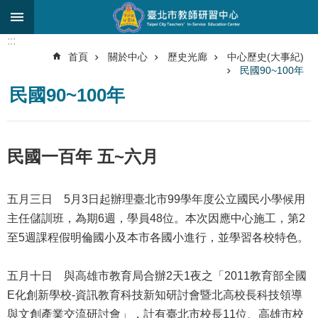
跳到主要內容區塊
:::
進
首頁
關於中心
歷史光廊
中心歷史(大事紀)
階
民國90~100年
搜
尋
民國90~100年
關
於
民國一百年 五~六月
中
心
五月三日 5月3日起辦理臺北市99學年度公立國民小學候用
研
究
主任儲訓班，為期6週，學員48位。本次因應中心施工，第2
發
至5週課程假明倫國小及本市各國小進行，並學習各校特色。
展
研
五月十日 與高雄市教育局合辦2天1夜之「2011教育部全國
習
E化創新學校-資訊教育科技新知研討會暨北高校長科技領導
進
與文創產業交流研討會」，計有臺北市校長11位、高雄市校