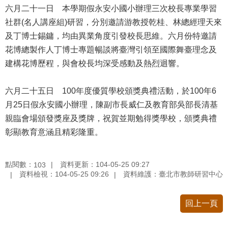
六月二十一日 本學期假永安小國小辦理三次校長專業學習
情
系
社群(名人講座組)研習，分別邀請游教授乾桂、林總經理天來
統
及丁博士錫鏞，均由異業角度引發校長思維。六月份特邀請
花博總製作人丁博士專題暢談將臺灣引領至國際舞臺理念及
常
建構花博歷程，與會校長均深受感動及熱烈迴響。
見
問
答
六月二十五日 100年度優質學校頒獎典禮活動，於100年6
月25日假永安國小辦理，陳副市長威仁及教育部吳部長清基
台
親臨會場頒發獎座及獎牌，祝賀並期勉得獎學校，頒獎典禮
北
彰顯教育意涵且精彩隆重。
通
雙
點閱數：
資料更新：104-05-25 09:27
103
語
資料檢視：104-05-25 09:26
資料維護：臺北市教師研習中心
詞
彙
回上一頁
隱