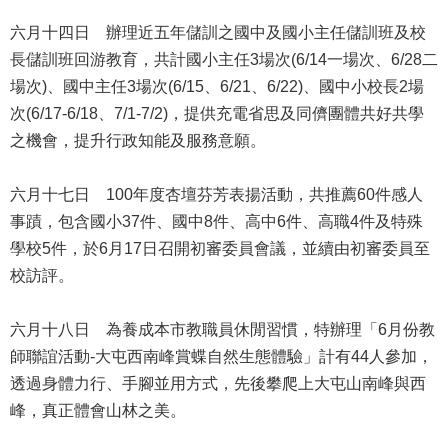
公
六月十四日 辦理近五年儲訓之國中及國小主任儲訓班及校
開
長儲訓班回游教育，共計國小主任3場次(6/14一場次、6/28二
申
場次)、國中主任3場次(6/15、6/21、6/22)、國中小校長2場
請
次(6/17-6/18、7/1-7/2)，提供充電省思及同儕團體共好共學
案
之機會，提升行政知能及服務意願。
件
網
六月十七日 100年度杏壇芬芳表揚活動，共推薦60件感人
站
事蹟，包含國小37件、國中8件、高中6件、高職4件及特殊
導
學校5件，於6月17日召開初審委員會議，並續由初審委員至
覽
校訪評。
回
首
六月十八日 為養成本市教職員休閒習慣，特辦理「6月份教
頁
師聯誼活動-大屯西南峰賞蝶自然生態體驗」計有44人參加，
透過身體力行、手腳並用方式，先後攀爬上大屯山南峰與西
English
峰，真正體會山林之美。
陳