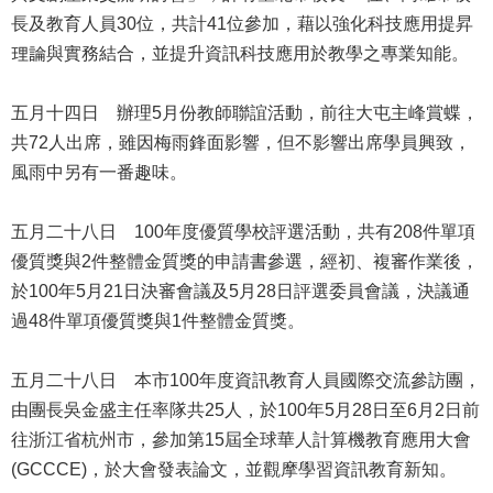
修
長及教育人員30位，共計41位參加，藉以強化科技應用提昇
教
理論與實務結合，並提升資訊科技應用於教學之專業知能。
師
諮
五月十四日 辦理5月份教師聯誼活動，前往大屯主峰賞蝶，
商
輔
共72人出席，雖因梅雨鋒面影響，但不影響出席學員興致，
導
風雨中另有一番趣味。
支
持
五月二十八日 100年度優質學校評選活動，共有208件單項
服
務
優質獎與2件整體金質獎的申請書參選，經初、複審作業後，
於100年5月21日決審會議及5月28日評選委員會議，決議通
教
過48件單項優質獎與1件整體金質獎。
學
資
源
五月二十八日 本市100年度資訊教育人員國際交流參訪團，
由團長吳金盛主任率隊共25人，於100年5月28日至6月2日前
政
往浙江省杭州市，參加第15屆全球華人計算機教育應用大會
府
資
(GCCCE)，於大會發表論文，並觀摩學習資訊教育新知。
訊