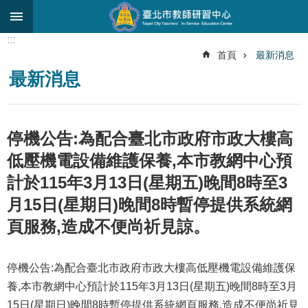
跳到主要內容區塊
:::
進
首頁
最新消息
階
最新消息
搜
尋
關
停機公告:為配合臺北市政府市政大樓高
於
中
低壓機電設備維護保養,本市教網中心預
心
計於115年3月13日(星期五)晚間8時至3
研
月15日(星期日)晚間8時暫停提供系統網
究
發
頁服務,造成不便尚祈見諒。
展
研
停機公告:為配合臺北市政府市政大樓高低壓機電設備維護保
習
養,本市教網中心預計於115年3月13日(星期五)晚間8時至3月
進
15日(星期日)晚間8時暫停提供系統網頁服務,造成不便尚祈見