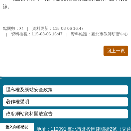
修
諒。
教
師
諮
點閱數：
資料更新：115-03-06 16:47
31
商
資料檢視：115-03-06 16:47
資料維護：臺北市教師研習中心
輔
導
支
回上一頁
持
服
務
:::
教
學
隱私權及網站安全政策
資
源
著作權聲明
政
政府網站資料開放宣告
府
資
訊
地址：112091 臺北市北投區建國街2號
（交通