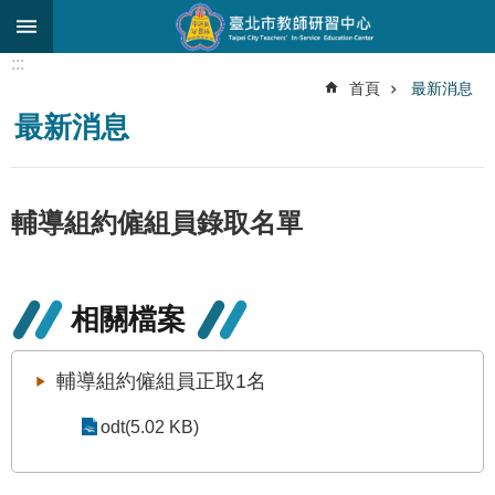
跳到主要內容區塊
:::
進
首頁
最新消息
階
最新消息
搜
尋
關
輔導組約僱組員錄取名單
於
中
心
研
相關檔案
究
發
展
輔導組約僱組員正取1名
研
odt(5.02 KB)
習
進