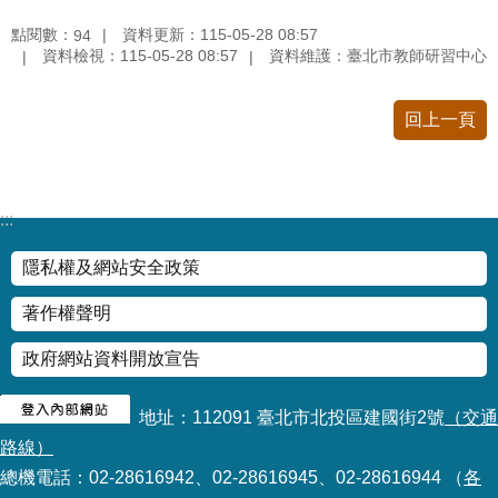
修
點閱數：
資料更新：115-05-28 08:57
94
教
資料檢視：115-05-28 08:57
資料維護：臺北市教師研習中心
師
諮
商
回上一頁
輔
導
支
持
:::
服
務
隱私權及網站安全政策
教
著作權聲明
學
資
政府網站資料開放宣告
源
地址：112091 臺北市北投區建國街2號
（交通
政
府
路線）
資
總機電話：02-28616942、02-28616945、02-28616944 （
各
訊