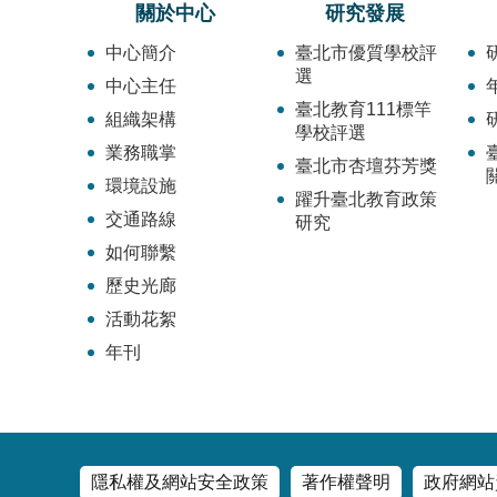
關於中心
研究發展
中心簡介
臺北市優質學校評
選
中心主任
臺北教育111標竿
組織架構
學校評選
業務職掌
臺北市杏壇芬芳獎
環境設施
躍升臺北教育政策
交通路線
研究
如何聯繫
歷史光廊
活動花絮
年刊
隱私權及網站安全政策
著作權聲明
政府網站