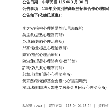
公告日期：中華民國
115
年
3
月
30
日
公告事項：
115
年度個別諮商服務招募合作心理師
公告如下
(
依姓氏筆畫
)
：
李之安(擁抱心理博愛館心理諮商所)
吳孟眞(思塾心理諮商所)
吳瑋庭(穀雨心理治療所)
邱亮儒(北極星心理治療所)
陳宜(豁然心理治療所)
陳淑蓮(理馨心理諮商所-西門館)
許凱傑(共渡心理諮商所)
郭慧珍(華昕藝心心理諮商所)
黃宗慈(張老師基金會臺北心理諮商所)
楊淑珠(財團法人加惠文教基金會附設心理諮商所)
點閱數：
資料更新：115-04-01 15:24
資料檢視：
240