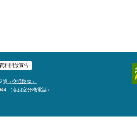
資料開放宣告
2號
（交通路線）
944 （
各組室分機電話
）