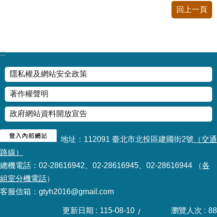
情
回上一頁
系
統
:::
常
見
隱私權及網站安全政策
問
答
著作權聲明
台
政府網站資料開放宣告
北
通
地址：112091 臺北市北投區建國街2號
（交通
路線）
雙
語
總機電話：02-28616942、02-28616945、02-28616944 （
各
詞
組室分機電話
）
彙
客服信箱：gtyh2016@gmail.com
更新日期
115-08-10
瀏覽人次
88
隱