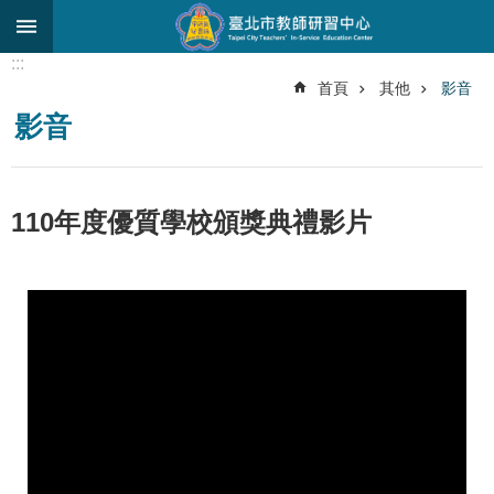
跳到主要內容區塊
:::
進
首頁
其他
影音
階
影音
搜
尋
關
110年度優質學校頒獎典禮影片
於
中
心
研
究
發
展
研
習
進