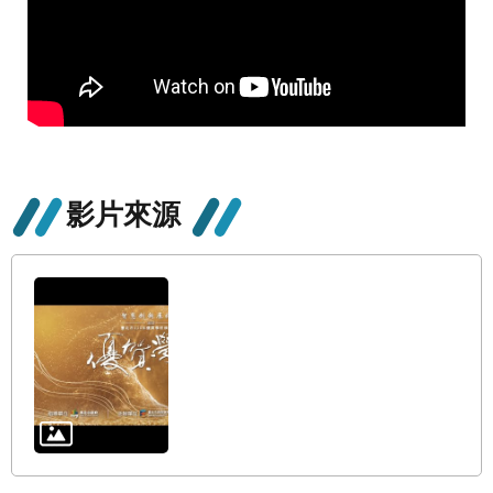
修
教
師
諮
商
輔
導
支
持
影片來源
服
務
教
學
資
源
政
府
資
訊