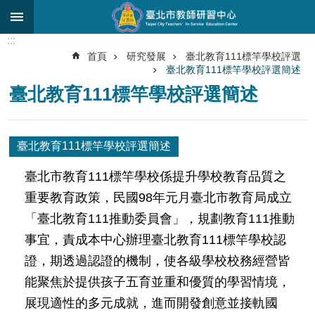
跳到主要內容區塊
:::
進
首頁
研究發展
臺北教育111標竿學校評選
階
臺北教育111標竿學校評選簡述
搜
尋
臺北教育111標竿學校評選簡述
關
於
臺北教育111標竿學校評選簡述
中
心
臺北市教育111標竿學校係提升學校教育品質之
重要教育政策，民國98年元月臺北市教育局成立
研
究
「臺北教育111推動委員會」，規劃教育111推動
發
事宜，責成本中心辦理臺北教育111標竿學校認
展
證，期透過認證的機制，使各級學校校務經營皆
研
能聚焦於提供孩子五育並重和優質的學習情境，
習
進
展現適性的多元成就，進而開發創意並接軌國