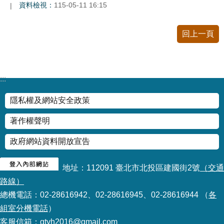
資料檢視：
115-05-11 16:15
公
開
回上一頁
申
請
案
件
:::
網
隱私權及網站安全政策
站
導
著作權聲明
覽
政府網站資料開放宣告
回
首
地址：112091 臺北市北投區建國街2號
（交通
頁
路線）
總機電話：02-28616942、02-28616945、02-28616944 （
各
English
組室分機電話
）
客服信箱：gtyh2016@gmail.com
陳