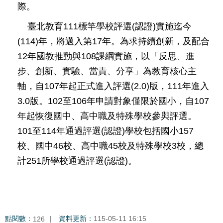
修
際。
教
臺北教育111標竿學校評選(認證)實施迄今
師
(114)年，將邁入第17年。為求持續創新，及配合
諮
商
12年國教推動與108課綱實施，以「反思、進
輔
步、創新、實驗、當責、分享」為教育核心主
導
支
軸，自107年起正式進入評選(2.0)版，111年進入
持
3.0版。102至106年申請對象僅限於國小，自107
服
年起恢復國中、高中職及特殊學校參與評選。
務
101至114年通過評選(認證)學校包括國小157
教
校、國中46校、高中職45校及特殊學校3校，總
學
資
計251所學校通過評選(認證)。
源
政
府
資
點閱數：
資料更新：
115-05-11 16:15
126
訊