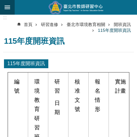
跳到主要內容區塊
:::
進
首頁
研習進修
臺北市環境教育相關
開班資訊
階
115年度開班資訊
搜
尋
115年度開班資訊
關
於
115年度開班資訊
中
心
編
環
研
核
報
實施
研
號
境
習
准
名
計畫
究
發
教
文
情
日
展
育
號
形
期
研
研
習
習
進
班