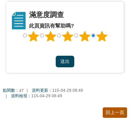
私
權
滿意度調查
及
網
此頁資訊有幫助嗎?
站
安
全
政
策
著
作
權
聲
點閱數：
資料更新：
115-04-29 08:49
47
明
資料檢視：
115-04-29 08:49
政
回上一頁
府
網
站