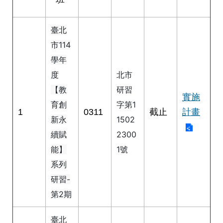
修
教
臺北
師
諮
市114
商
學年
輔
導
度
北市
支
【教
研習
持
實施
育創
字第1
服
1
0311
截止
計畫
務
新永
1502
續賦
2300
教
學
能】
1號
資
系列
源
研習-
政
第2期
府
資
臺北
訊