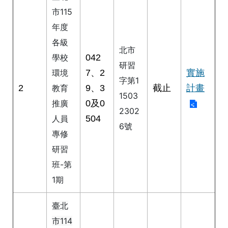
公
市115
開
年度
申
各級
北市
請
042
學校
案
研習
件
7、2
實施
環境
字第1
2
9、3
截止
計畫
教育
1503
網
0及0
推廣
站
2302
504
人員
導
6號
覽
專修
研習
回
班-第
首
頁
1期
English
臺北
市114
陳