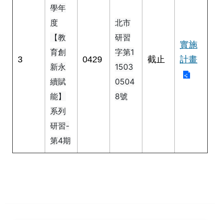
學年
情
系
度
北市
統
【教
研習
實施
育創
字第1
常
3
0429
截止
計畫
見
新永
1503
問
續賦
0504
答
能】
8號
系列
台
北
研習-
通
第4期
雙
語
詞
彙
隱