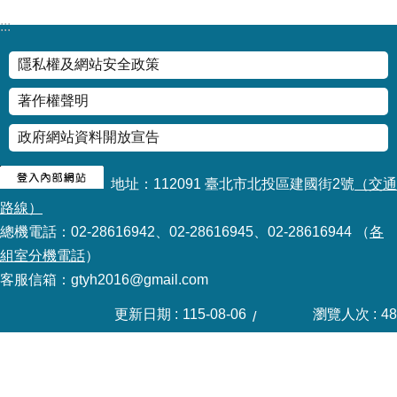
資
料
:::
開
放
隱私權及網站安全政策
宣
告
著作權聲明
政府網站資料開放宣告
地址：112091 臺北市北投區建國街2號
（交通
路線）
總機電話：02-28616942、02-28616945、02-28616944 （
各
組室分機電話
）
客服信箱：gtyh2016@gmail.com
更新日期
115-08-06
瀏覽人次
48