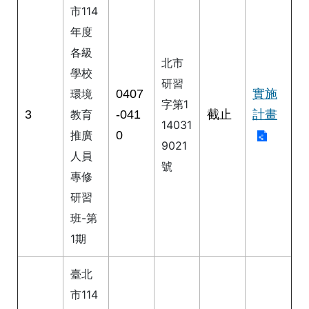
市114
情
系
年度
統
各級
北市
學校
常
研習
見
0407
實施
環境
字第1
問
3
-041
截止
計畫
教育
答
14031
0
推廣
9021
人員
台
號
北
專修
通
研習
班-第
雙
語
1期
詞
彙
臺北
市114
隱