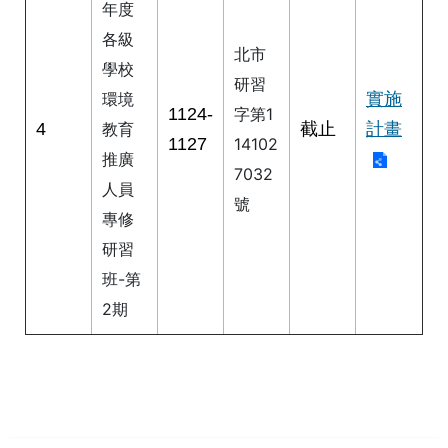
年度
私
權
各級
北市
及
學校
網
研習
實施
環境
站
1124-
字第1
安
4
截止
計畫
教育
1127
全
14102
推廣
政
7032
策
人員
號
專修
著
研習
作
權
班-第
聲
2期
明
政
府
網
站