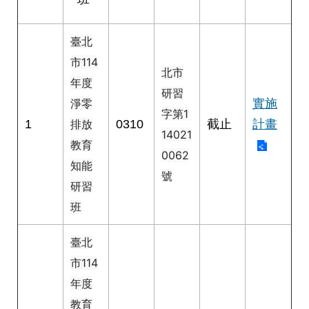
修
教
臺北
師
諮
市114
北市
商
年度
輔
研習
導
實施
淨零
字第1
支
1
0310
截止
計畫
排放
持
14021
教育
服
0062
務
知能
號
研習
教
學
班
資
源
臺北
政
市114
府
年度
資
教育
訊