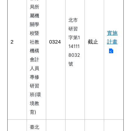
公
局所
開
屬機
北市
申
關學
研習
請
實施
校暨
案
字第1
件
2
0324
截止
計畫
社教
14111
機構
8032
網
會計
站
號
人員
導
覽
專修
研習
回
班(環
首
頁
境教
育)
English
臺北
陳