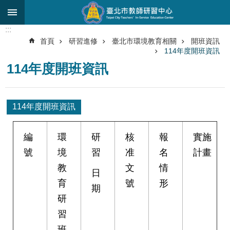
跳到主要內容區塊
:::
進
首頁
研習進修
臺北市環境教育相關
開班資訊
階
114年度開班資訊
搜
尋
114年度開班資訊
關
於
114年度開班資訊
中
心
編
環
研
核
報
實施
研
號
境
習
准
名
計畫
究
發
教
文
情
日
展
育
號
形
期
研
研
習
習
進
班