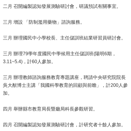
修
二月 召開編製認知發展測驗研討會，研議預試有關事宜。
教
師
三月 增設 「防制濫用藥物」諮詢服務。
諮
商
輔
三月 辦理國民中小學校長、主任儲訓班結業研習員研討會。
導
支
三月 辦理79學年度國民中學候用主任儲訓班(陽明6期，
持
3.11~5.4)，計60人參加。
服
務
三月 辦理教師諮詢服務教育專題講座，聘請中央研究院院長
教
吳大猷博士主講「我國科學教育的回顧與前瞻」，計200人參
學
資
加。
源
四月 舉辦縣市教育局長暨廳局科長參觀研習。
政
府
資
四月 召開編製認知發展測驗研討會，計研究者十餘人參加。
訊