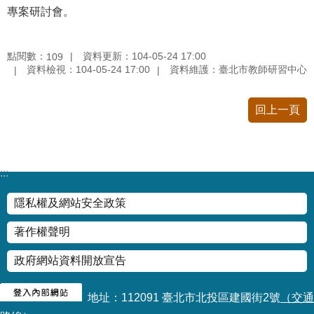
專案研討會。
情
系
統
點閱數：
資料更新：104-05-24 17:00
109
資料檢視：104-05-24 17:00
資料維護：臺北市教師研習中心
常
見
問
回上一頁
答
台
:::
北
通
隱私權及網站安全政策
雙
著作權聲明
語
詞
政府網站資料開放宣告
彙
地址：112091 臺北市北投區建國街2號
（交通
隱