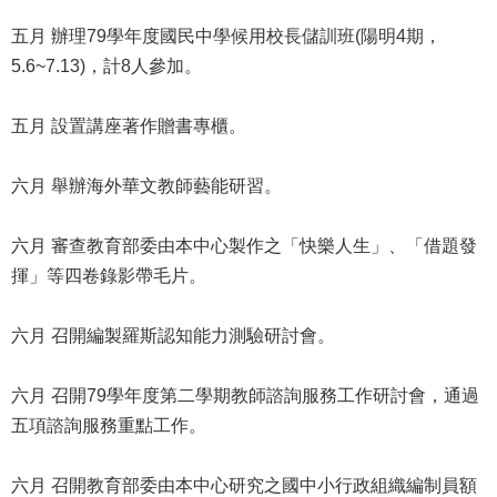
公
五月 辦理79學年度國民中學候用校長儲訓班(陽明4期，
開
5.6~7.13)，計8人參加。
申
請
五月 設置講座著作贈書專櫃。
案
件
六月 舉辦海外華文教師藝能研習。
網
站
六月 審查教育部委由本中心製作之「快樂人生」、「借題發
導
揮」等四卷錄影帶毛片。
覽
六月 召開編製羅斯認知能力測驗研討會。
回
首
頁
六月 召開79學年度第二學期教師諮詢服務工作研討會，通過
五項諮詢服務重點工作。
English
六月 召開教育部委由本中心研究之國中小行政組織編制員額
陳