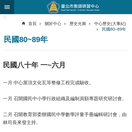
跳到主要內容區塊
:::
進
首頁
關於中心
歷史光廊
中心歷史(大事紀)
階
民國80~89年
搜
尋
民國80~89年
關
於
民國八十年 一~六月
中
心
一月 中心屋頂文化瓦等整修工程完成驗收。
研
究
發
一月 召開國民中小學行政組織及編制員額專題研究研討會。
展
研
二月 召開教育部委辦國民中學數學評量手冊編輯研討會，由
習
林司長來發主持。
進