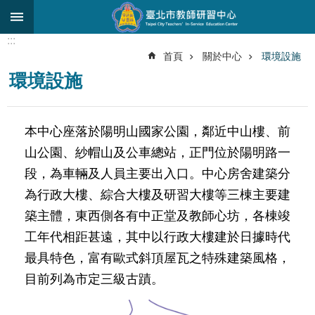
跳到主要內容區塊
:::
進
首頁
關於中心
環境設施
階
環境設施
搜
尋
關
本中心座落於陽明山國家公園，鄰近中山樓、前
於
山公園、紗帽山及公車總站，正門位於陽明路一
中
心
段，為車輛及人員主要出入口。中心房舍建築分
為行政大樓、綜合大樓及研習大樓等三棟主要建
研
究
築主體，東西側各有中正堂及教師心坊，各棟竣
發
工年代相距甚遠，其中以行政大樓建於日據時代
展
最具特色，富有歐式斜頂屋瓦之特殊建築風格，
研
目前列為市定三級古蹟。
習
進