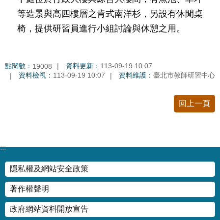
私
等造景與高四樓層之肯式南洋杉，另設有休閒桌
權
椅，提供研習員進行小組討論與休憩之用。
及
網
站
安
點閱數：
資料更新：
113-09-19 10:07
19008
全
資料檢視：
113-09-19 10:07
資料維護：
臺北市教師研習中心
政
策
回上一頁
著
作
權
聲
:::
明
隱私權及網站安全政策
政
著作權聲明
府
網
政府網站資料開放宣告
站