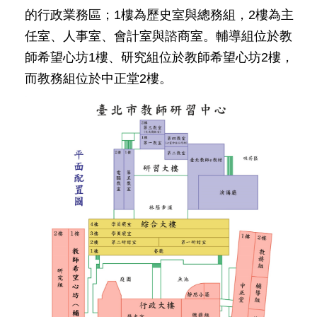
公
的行政業務區；1樓為歷史室與總務組，2樓為主
開
任室、人事室、會計室與諮商室。輔導組位於教
申
師希望心坊1樓、研究組位於教師希望心坊2樓，
請
而教務組位於中正堂2樓。
案
件
網
站
導
覽
回
首
頁
English
陳