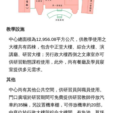
情
系
統
常
教學設施
見
中心總面積為12,956.08平方公尺，供教學使用之
問
答
大樓共有四棟，包含中正堂大樓、綜合大樓、演
講廳、研習大樓；另行政大樓西側之文康室亦可
台
供研習動態課程使用，此外，尚有餐廳及學員寢
北
通
室提供多元需求。
其他
雙
語
中心尚有其他公共空間，供研習員與職員使用。
詞
彙
門口廣場於研習期間可免費提供研習教師停放汽
車約35輛，另設置機車棚，可停放機車約20部。
隱
中庭位於行政大樓與綜合大樓間，有魚池、草坪