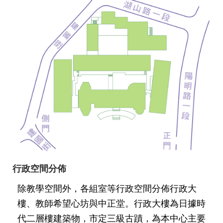
修
教
師
諮
商
輔
導
支
持
服
務
教
學
資
源
行政空間分佈
除教學空間外，各組室等行政空間分佈行政大
政
府
樓、教師希望心坊與中正堂。行政大樓為日據時
資
代二層樓建築物，市定三級古蹟，為本中心主要
訊