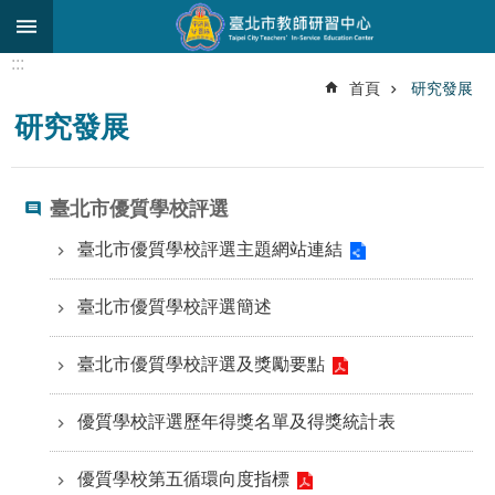
跳到主要內容區塊
:::
進
首頁
研究發展
階
研究發展
搜
尋
關
臺北市優質學校評選
於
中
臺北市優質學校評選主題網站連結
心
臺北市優質學校評選簡述
研
究
發
臺北市優質學校評選及獎勵要點
展
優質學校評選歷年得獎名單及得獎統計表
研
習
進
優質學校第五循環向度指標