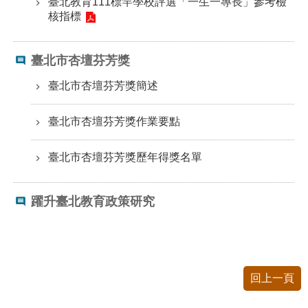
臺北教育111標竿學校評選「一生一專長」參考檢
公
核指標
開
申
臺北市杏壇芬芳獎
請
案
臺北市杏壇芬芳獎簡述
件
臺北市杏壇芬芳獎作業要點
網
站
臺北市杏壇芬芳獎歷年得獎名單
導
覽
躍升臺北教育政策研究
回
首
頁
English
回上一頁
陳