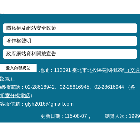
情
系
:::
統
隱私權及網站安全政策
常
著作權聲明
見
問
政府網站資料開放宣告
答
地址：112091 臺北市北投區建國街2號
（交通
台
北
路線）
通
總機電話：02-28616942、02-28616945、02-28616944 （
各
組室分機電話
）
雙
客服信箱：gtyh2016@gmail.com
語
詞
更新日期
115-08-07
瀏覽人次
1999
彙
隱