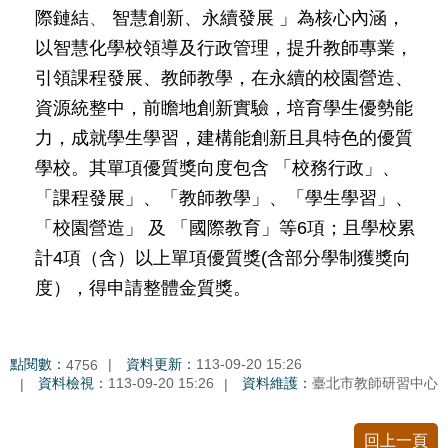
修
際鏈結
、
智慧創新、永續發展 」為核心內涵，
教
以智慧化學校領導及行政管理，提升教師專業，
師
引領課程發展、教師教學，在永續的校園營造、
諮
商
資源統整中，前瞻地創新實驗，培育學生優勢能
輔
力，成就學生學習，建構能創新且具特色的優質
導
學校。其單項優質獎向度包含 「校務行政」、
支
持
「課程發展」、「教師教學」、「學生學習」、
服
「校園營造」 及 「國際教育」等6項；且學校累
務
計4項（含）以上單項優質獎(含部分學制獲獎向
教
度），得申請整體金質獎。
學
資
源
點閱數：
資料更新：
113-09-20 15:26
4756
政
資料檢視：
113-09-20 15:26
資料維護：
臺北市教師研習中心
府
資
回上一頁
訊