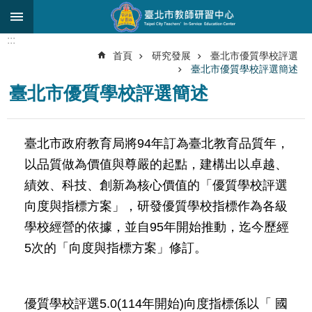
跳到主要內容區塊
:::
進
首頁
研究發展
臺北市優質學校評選
階
臺北市優質學校評選簡述
搜
尋
臺北市優質學校評選簡述
關
於
臺北市政府教育局將94年訂為臺北教育品質年，
中
以品質做為價值與尊嚴的起點，建構出以卓越、
心
績效、科技、創新為核心價值的「優質學校評選
研
向度與指標方案」，研發優質學校指標作為各級
究
發
學校經營的依據，並自95年開始推動，迄今歷經
展
5次的「向度與指標方案」修訂。
研
習
進
優質學校評選5.0(114年開始)向度指標係以「 國