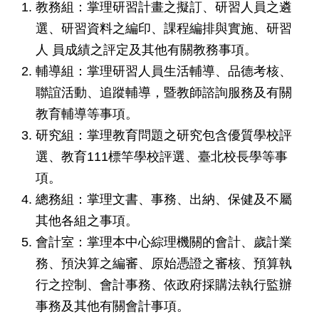
教務組：掌理研習計畫之擬訂、研習人員之遴
私
權
選、研習資料之編印、課程編排與實施、研習
及
人 員成績之評定及其他有關教務事項。
網
輔導組：掌理研習人員生活輔導、品德考核、
站
安
聯誼活動、追蹤輔導，暨教師諮詢服務及有關
全
教育輔導等事項。
政
策
研究組：掌理教育問題之研究包含優質學校評
選、教育111標竿學校評選、臺北校長學等事
著
項。
作
權
總務組：掌理文書、事務、出納、保健及不屬
聲
其他各組之事項。
明
會計室：掌理本中心綜理機關的會計、歲計業
務、預決算之編審、原始憑證之審核、預算執
政
府
行之控制、會計事務、依政府採購法執行監辦
網
事務及其他有關會計事項。
站