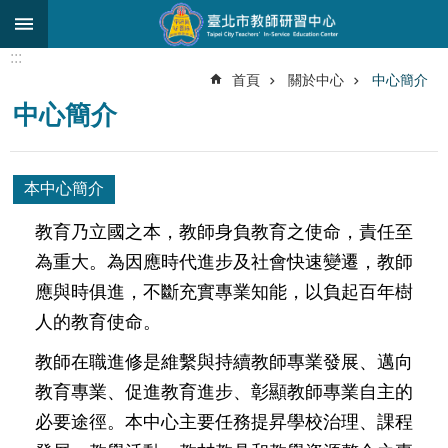
跳到主要內容區塊
:::
進
首頁
關於中心
中心簡介
階
中心簡介
搜
尋
關
本中心簡介
於
中
教育乃立國之本，教師身負教育之使命，責任至
心
為重大。為因應時代進步及社會快速變遷，教師
研
應與時俱進，不斷充實專業知能，以負起百年樹
究
人的教育使命。
發
展
教師在職進修是維繫與持續教師專業發展、邁向
研
教育專業、促進教育進步、彰顯教師專業自主的
習
必要途徑。本中心主要任務提昇學校治理、課程
進