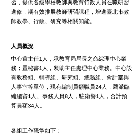
習，提供各級學校教師與教育行政人員在職研習
情
進修，期有效推展教師研習課程，增進臺北市教
系
統
師教學、行政、研究等相關知能。
常
見
人員概況
問
答
中心置主任1人，承教育局局長之命綜理中心業
務；置秘書1人，襄助主任處理中心業務。中心設
台
有教務組、輔導組、研究組、總務組、會計室與
北
通
人事室等單位，現有編制員額職員24人，薦派臨
編編審1人、事務人員8人，駐衛警1人，合計預
雙
算員額34人。
語
詞
彙
各組工作職掌如下：
隱