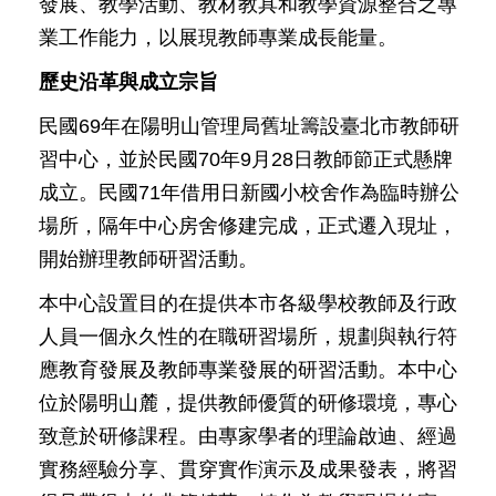
修
發展、教學活動、教材教具和教學資源整合之專
業工作能力，以展現教師專業成長能量。
教
師
歷史沿革與成立宗旨
諮
商
民國69年在陽明山管理局舊址籌設臺北市教師研
輔
習中心，並於民國70年9月28日教師節正式懸牌
導
支
成立。民國71年借用日新國小校舍作為臨時辦公
持
場所，隔年中心房舍修建完成，正式遷入現址，
服
務
開始辦理教師研習活動。
本中心設置目的在提供本市各級學校教師及行政
教
學
人員一個永久性的在職研習場所，規劃與執行符
資
應教育發展及教師專業發展的研習活動。本中心
源
位於陽明山麓，提供教師優質的研修環境，專心
政
致意於研修課程。由專家學者的理論啟迪、經過
府
資
實務經驗分享、貫穿實作演示及成果發表，將習
訊