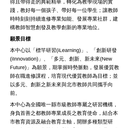
得且帶得走的典範精華，轉化為教學現場的實
公
踐，教好每一個孩子、帶好每一位學生；讓教師
開
時時刻刻持續進修專業知能、發展專業社群，建
申
構教師智慧創發及教學創新的專業地位。
請
案
願景目標
件
本中心以「標竿研習(iLearning)」、「創新研發
網
(iInnovation)」、「多元、創新、新未來(New
站
導
Future)」為願景，期掌握時勢脈動，發展優質教
覽
師在職進修課程，培育現代優質教師為目標；並
以多元、創新之新未來與北市教師共同攜手向
回
前。
首
頁
本中心為全國唯一縣市級教師專屬之研習機構，
身負首善之都教師專業成長之教育使命，結合本
English
市教育資源及融合教育主軸，開辦多種類型研
陳