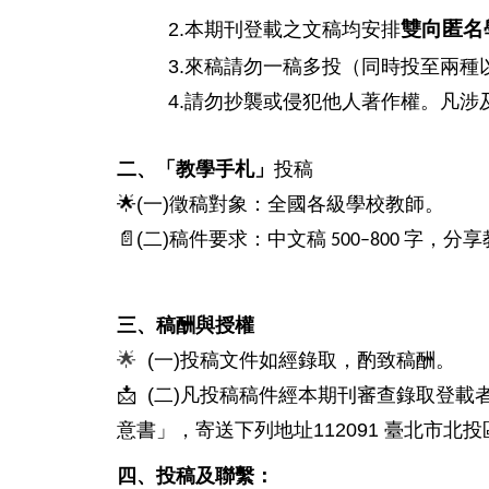
2.
雙向匿名
本期刊登載之文稿均安排
3.
來稿請勿一稿多投（同時投至兩種
4.
請勿抄襲或侵犯他人著作權。凡涉
二、「教學手札」
投稿
🌟(
)
一
徵稿對象：全國各級學校教師。
📄(
)
二
稿件要求：中文稿
字，分享
500–800
三、稿酬與授權
🌟
(
)
一
投稿文件如經錄取，酌致稿酬。
📩
(
)
二
凡投稿稿件經本期刊審查錄取登載
112091
意書」，寄送下列地址
臺北市北投
四、投稿及聯繫：