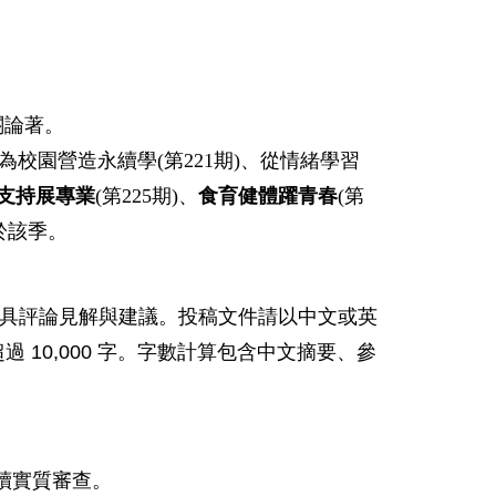
。
。
關論著。
別為校園營造永續學(第221期)、從情緒學習
支持展專業
(第225期)、
食育健體躍青春
(第
於該季。
具評論見解與建議。投稿文件請以中文或英
10,000
超過
字。字數計算包含中文摘要、參
續實質審查。