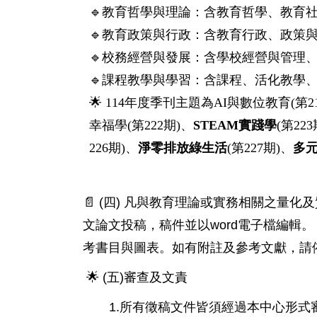
🔹
教育哲學與理論：含教育哲學、教育
🔹
教育政策與行政：含教育行政、政策
🔹
校務經營與發展：含學校經營與管理
🔹
課程教學與學習：含課程、活化教學
🌟
114年度季刊主題為AI與數位教育(第2
幸福學(第222期)、
S
TEAM
實踐學
(第22
226期)、
淨零排放綠生活
(第227期)、
多
📄
(
)
四
凡與教育理論或實務相關之量化及
word
文論文投稿，稿件並以
電子檔編輯。
考書目與圖表。如有附註及參考文獻，請
🌟
(
)
五
審查及文責
1.
所有徵稿文件皆須經過本中心形式