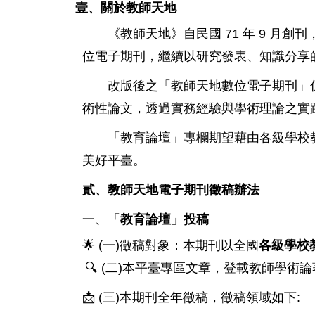
壹、關於教師天地
71
9
《教師天地》自民國
年
月創刊
位電子期刊，繼續以研究發表、知識分享
改版後之「教師天地數位電子期刊」仍
術性論文，透過實務經驗與學術理論之實
「教育論壇」專欄期望藉由各級學校教
美好平臺。
貳、教師天地電子期刊徵稿辦法
一、「
教育論壇」投稿
🌟 (
)
一
徵稿對象：本期刊以全國
各級學校
🔍
(
)
二
本平臺專區文章，登載教師學術論
📩
(
)
:
三
本期刊全年徵稿，徵稿領域如下