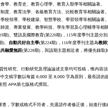
社會學、教育史、教育心理學、教育人類學等相關論著。
與制度、教育法學、各級教育方法、比較教育等相關論著
、學校領導、學校建築、智慧學校、學習領導等相關論著
、師資、專業發展、教學科技、學生學習及心理輔導等相
19期)、雙語及國際教育(第220期)，115年度季刊主題分
3期)、
自動共好自主學
(第224期)，116年度季刊主題為
教師
元共融愛無距
(第228期)，與該期主題相近者，將優先錄取
質性研究、行動研究及理論論述文章均可投稿，惟內容須
6,000
8,000
中文稿字數以每篇
至
字為原則，最長請勿
APA
依照
第七版格式撰寫。
審查，字數或格式不符者，先退請作者修正後，始進行後