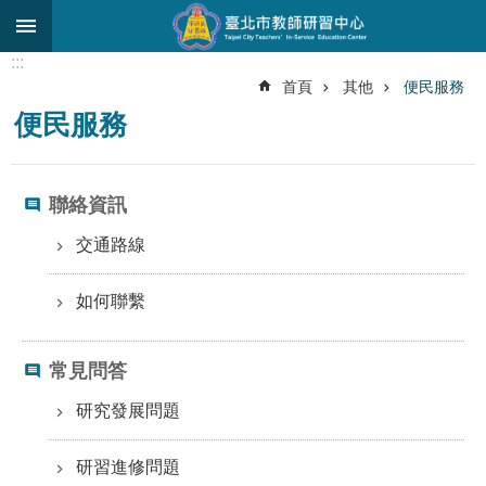
跳到主要內容區塊
:::
進
首頁
其他
便民服務
階
便民服務
搜
尋
關
聯絡資訊
於
中
交通路線
心
如何聯繫
研
究
發
常見問答
展
研究發展問題
研
習
進
研習進修問題