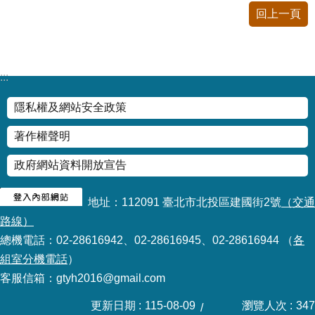
公
回上一頁
開
申
請
:::
案
件
隱私權及網站安全政策
網
著作權聲明
站
導
政府網站資料開放宣告
覽
地址：112091 臺北市北投區建國街2號
（交通
回
路線）
首
總機電話：02-28616942、02-28616945、02-28616944 （
各
頁
組室分機電話
）
客服信箱：gtyh2016@gmail.com
English
更新日期
115-08-09
瀏覽人次
347
陳