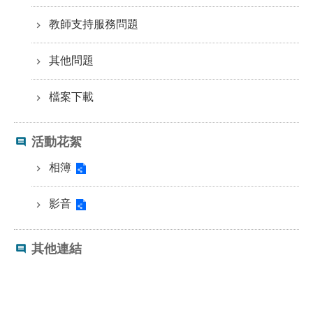
修
教師支持服務問題
教
師
諮
其他問題
商
輔
檔案下載
導
支
持
活動花絮
服
務
相簿
教
影音
學
資
源
其他連結
政
府
資
訊