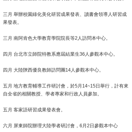
修
教
三月 舉辦校園綠化美化研習成果發表、讀書會領導人研習成
師
果發表。
諮
商
輔
三月 南阿肯色大學教育學院院長等2人訪問本中心。
導
支
四月 台北市立師院特教系應屆結業生36人參觀本中心。
持
服
務
四月 大陸陝西優良教師訪問團14人參觀本中心。
教
五月 地方教育輔導工作研討會，於5月14~15日舉行，計有來
學
資
自全省的相關教授、學者專家和行政人員參加。
源
五月 客家語研習成果發表會。
政
府
資
六月 屏東師院辦理大陸學者研討會，6月2日參觀本中心
訊