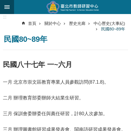
跳到主要內容區塊
:::
進
首頁
關於中心
歷史光廊
中心歷史(大事紀)
階
民國80~89年
搜
尋
民國80~89年
關
於
民國八十七年 一~六月
中
心
一月 北京市崇文區教育專業人員參觀訪問(87.1.8)。
研
究
發
二月 辦理教育部委辦師大結業生研習。
展
研
三月 保訓會委辦委任與薦任研習，計80人次參加。
習
進
三月 辦理圖書館研習成果發表會、閩南語研習成果發表會。