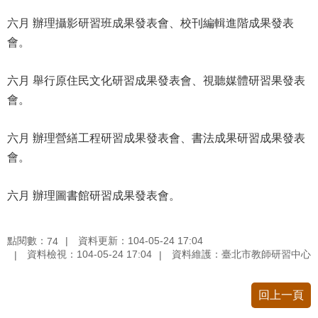
公
六月 辦理攝影研習班成果發表會、校刊編輯進階成果發表
開
會。
申
請
六月 舉行原住民文化研習成果發表會、視聽媒體研習果發表
案
會。
件
網
六月 辦理營繕工程研習成果發表會、書法成果研習成果發表
站
會。
導
覽
六月 辦理圖書館研習成果發表會。
回
首
點閱數：
資料更新：104-05-24 17:04
74
頁
資料檢視：104-05-24 17:04
資料維護：臺北市教師研習中心
English
回上一頁
陳