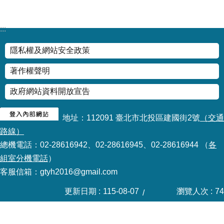
情
系
:::
統
隱私權及網站安全政策
常
見
著作權聲明
問
答
政府網站資料開放宣告
台
地址：112091 臺北市北投區建國街2號
（交通
北
路線）
通
總機電話：02-28616942、02-28616945、02-28616944 （
各
組室分機電話
）
雙
語
客服信箱：gtyh2016@gmail.com
詞
彙
更新日期
115-08-07
瀏覽人次
74
隱