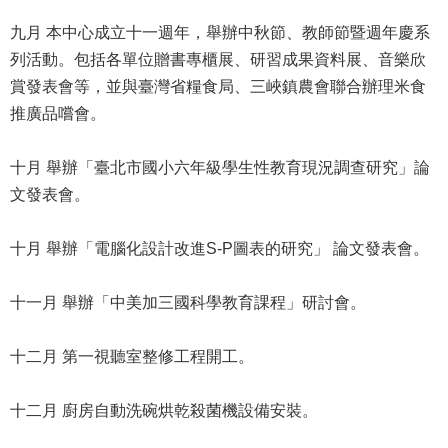
公
九月 本中心成立十一週年，舉辦中秋節、教師節暨週年慶系
開
列活動。包括各單位贈書專櫃展、研習成果資料展、音樂欣
申
賞發表會等，並與臺灣省糧食局、三峽鎮農會聯合辦理米食
請
推廣品嚐會。
案
件
十月 舉辦「臺北市國小六年級學生性教育現況調查研究」論
網
文發表會。
站
導
十月 舉辦「電腦化設計改進S-P圖表的研究」 論文發表會。
覽
十一月 舉辦「中美加三國科學教育課程」研討會。
回
首
頁
十二月 第一視聽室整修工程開工。
English
十二月 廚房自動洗碗烘乾殺菌機設備安裝。
陳