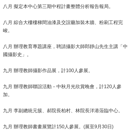
修
八月 擬定本中心第三期中程計畫整體分析報告報局。
教
師
八月 綜合大樓樓梯間油漆及交誼廳加裝木牆、粉刷工程完
諮
峻。
商
輔
導
八月 辦理教育專題講座，聘請攝影大師郎靜山先生主講「中
支
國攝影史」。
持
服
務
九月 辦理教師攝影作品展，計100人參展。
教
九月 辦理教師聯誼活動－中秋月光欣賞晚會，計120人參
學
資
加。
源
九月 李副總統元簇、郝院長柏村、林院長洋港蒞臨中心。
政
府
資
九月 辦理教師書畫展覽計150人參展。(展至9月30日)
訊