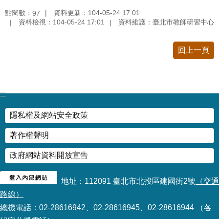
情
點閱數：
資料更新：104-05-24 17:01
97
系
資料檢視：104-05-24 17:01
資料維護：臺北市教師研習中心
統
回上一頁
常
見
問
答
:::
台
隱私權及網站安全政策
北
通
著作權聲明
政府網站資料開放宣告
雙
語
詞
地址：112091 臺北市北投區建國街2號
（交通
彙
路線）
總機電話：02-28616942、02-28616945、02-28616944 （
各
隱