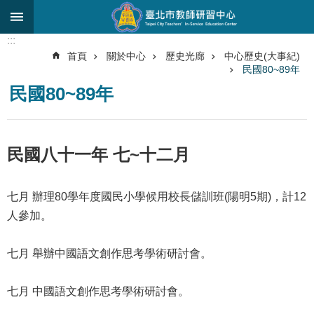
跳到主要內容區塊
:::
進
首頁
關於中心
歷史光廊
中心歷史(大事紀)
階
民國80~89年
搜
尋
民國80~89年
關
於
民國八十一年 七~十二月
中
心
七月 辦理80學年度國民小學候用校長儲訓班(陽明5期)，計12
研
究
人參加。
發
展
七月 舉辦中國語文創作思考學術研討會。
研
習
七月 中國語文創作思考學術研討會。
進