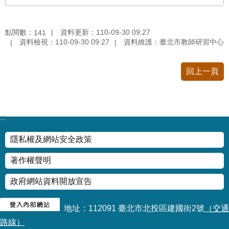
修
教
點閱數：
資料更新：110-09-30 09:27
師
141
資料檢視：110-09-30 09:27
資料維護：臺北市教師研習中心
諮
商
輔
回上一頁
導
支
持
服
:::
務
隱私權及網站安全政策
教
學
著作權聲明
資
源
政府網站資料開放宣告
政
府
地址：112091 臺北市北投區建國街2號
（交通
資
路線）
訊