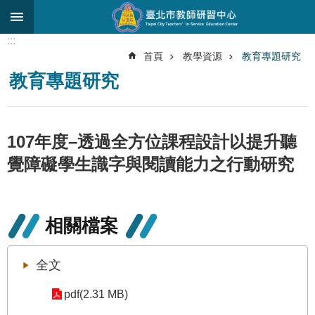
跳到主要內容區塊
:::
進
首頁
教學資源
教育專題研究
階
教育專題研究
搜
尋
關
107年度–透過全方位課程設計以提升聽
於
中
覺障礙學生識字與閱讀能力之行動研究
心
研
究
相關檔案
發
展
全文
研
習
pdf(2.31 MB)
進