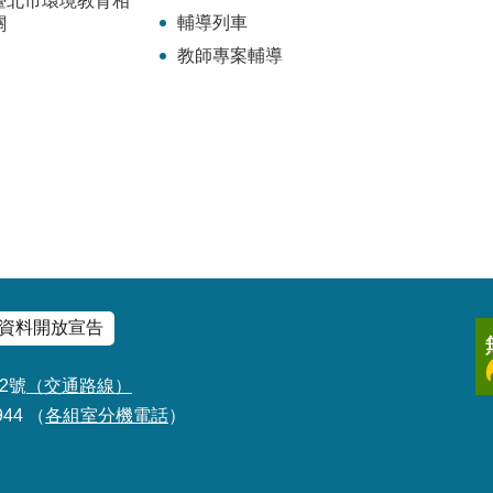
臺北市環境教育相
輔導列車
關
教師專案輔導
資料開放宣告
2號
（交通路線）
944 （
各組室分機電話
）