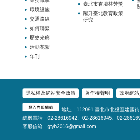
業務職掌
臺北市杏壇芬芳獎
環境設施
躍升臺北教育政策
交通路線
研究
如何聯繫
歷史光廊
活動花絮
年刊
隱私權及網站安全政策
著作權聲明
政府網站
地址：112091 臺北市北投區建國街
總機電話：02-28616942、02-28616945、02-28616
客服信箱：gtyh2016@gmail.com