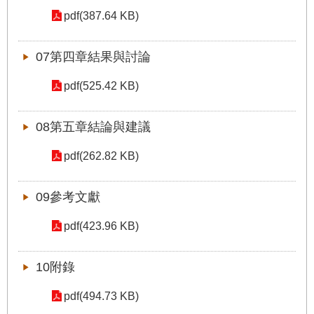
公
pdf(387.64 KB)
開
申
07第四章結果與討論
請
案
pdf(525.42 KB)
件
08第五章結論與建議
網
站
pdf(262.82 KB)
導
覽
09參考文獻
回
pdf(423.96 KB)
首
頁
10附錄
English
pdf(494.73 KB)
陳