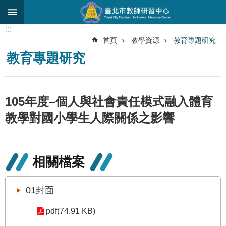
跳到主要內容區塊
:::
進
首頁
教學資源
教育專題研究
階
教育專題研究
搜
尋
關
105年度–個人與社會責任模式融入體育
於
中
教學對國小學生人際關係之影響
心
研
究
相關檔案
發
展
01封面
研
習
pdf(74.91 KB)
進