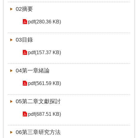
修
02摘要
教
師
pdf(280.36 KB)
諮
商
輔
03目錄
導
支
pdf(157.37 KB)
持
服
04第一章緒論
務
pdf(561.59 KB)
教
學
資
05第二章文獻探討
源
pdf(687.51 KB)
政
府
資
06第三章研究方法
訊