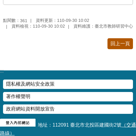
情
系
統
點閱數：
資料更新：110-09-30 10:02
361
資料檢視：110-09-30 10:02
資料維護：臺北市教師研習中心
常
見
回上一頁
問
答
台
:::
北
通
隱私權及網站安全政策
著作權聲明
雙
語
政府網站資料開放宣告
詞
彙
地址：112091 臺北市北投區建國街2號
（交通
路線）
隱