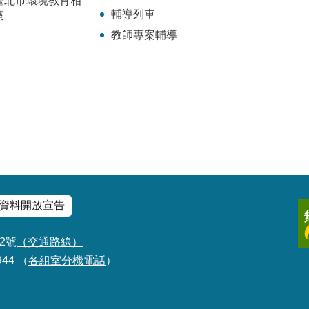
臺北市環境教育相
輔導列車
關
教師專案輔導
資料開放宣告
2號
（交通路線）
944 （
各組室分機電話
）