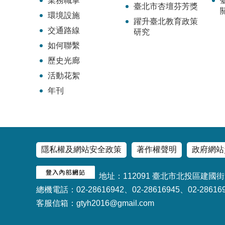
業務職掌
臺北市杏壇芬芳獎
環境設施
躍升臺北教育政策
交通路線
研究
如何聯繫
歷史光廊
活動花絮
年刊
隱私權及網站安全政策
著作權聲明
政府網站
地址：112091 臺北市北投區建國街
總機電話：02-28616942、02-28616945、02-28616
客服信箱：gtyh2016@gmail.com