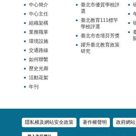
中心簡介
臺北市優質學校評
選
中心主任
臺北教育111標竿
組織架構
學校評選
業務職掌
臺北市杏壇芬芳獎
環境設施
躍升臺北教育政策
交通路線
研究
如何聯繫
歷史光廊
活動花絮
年刊
隱私權及網站安全政策
著作權聲明
政府網站