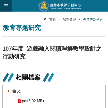
跳到主要內容區塊
:::
進
首頁
教學資源
教育專題研究
階
教育專題研究
搜
尋
關
107年度–遊戲融入閱讀理解教學設計之
於
中
行動研究
心
研
究
相關檔案
發
展
全文
研
習
pdf(6.02 MB)
進