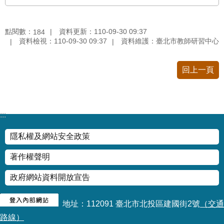
修
教
點閱數：
資料更新：110-09-30 09:37
師
184
資料檢視：110-09-30 09:37
資料維護：臺北市教師研習中心
諮
商
輔
回上一頁
導
支
持
服
:::
務
隱私權及網站安全政策
教
學
著作權聲明
資
源
政府網站資料開放宣告
政
府
地址：112091 臺北市北投區建國街2號
（交通
資
路線）
訊