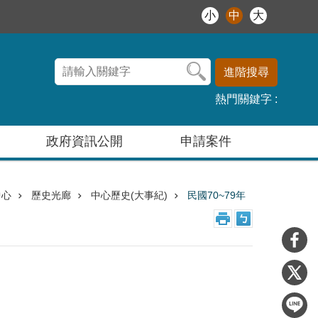
小
中
大
進階搜尋
熱門關鍵字
政府資訊公開
申請案件
中心
歷史光廊
中心歷史(大事紀)
民國70~79年