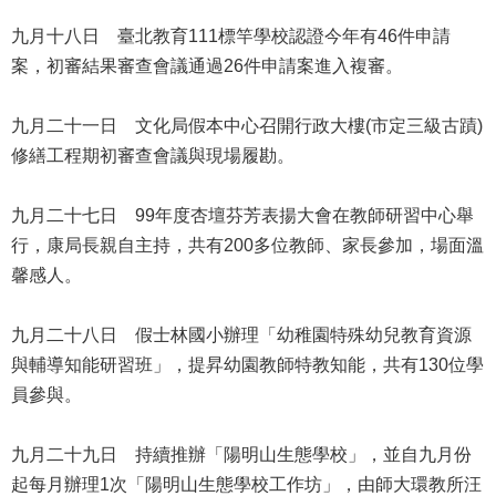
公
九月十八日 臺北教育111標竿學校認證今年有46件申請
開
案，初審結果審查會議通過26件申請案進入複審。
申
請
九月二十一日 文化局假本中心召開行政大樓(市定三級古蹟)
案
修繕工程期初審查會議與現場履勘。
件
網
九月二十七日 99年度杏壇芬芳表揚大會在教師研習中心舉
站
行，康局長親自主持，共有200多位教師、家長參加，場面溫
導
馨感人。
覽
九月二十八日 假士林國小辦理「幼稚園特殊幼兒教育資源
回
首
與輔導知能研習班」，提昇幼園教師特教知能，共有130位學
頁
員參與。
English
九月二十九日 持續推辦「陽明山生態學校」，並自九月份
起每月辦理1次「陽明山生態學校工作坊」，由師大環教所汪
陳