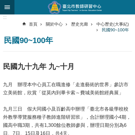
跳到主要內容區塊
:::
進
首頁
關於中心
歷史光廊
中心歷史(大事紀)
階
民國90~100年
搜
尋
民國90~100年
關
於
民國九十九年 九~十月
中
心
九月 辦理本中心員工在職進修「走進藝術的世界」參訪市
研
究
立美術館，欣賞「從莫內到畢卡索～費城美術館經典展」
發
展
九月三日 假大同國小及百齡高中辦理「臺北市各級學校校
研
外教學導覽服務種子教師進階研習班」，合計辦理國小4期，
習
國高中職3期，共有1,300餘位教師參與，辦理日期分別為6
進
日、7日、15日及16日，共4天。