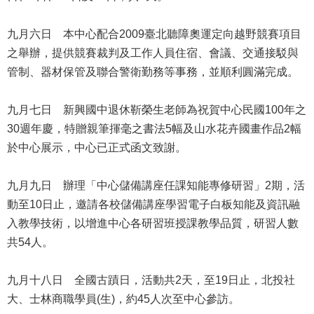
修
教
九月六日 本中心配合2009臺北聽障奧運定向越野競賽項目
師
之舉辦，提供競賽裁判及工作人員住宿、會議、交通接駁與
諮
管制、器材保管及聯合警衛勤務等事務，並順利圓滿完成。
商
輔
導
九月七日 新興國中退休靳榮生老師為祝賀中心民國100年之
支
30週年慶，特贈親筆揮毫之書法5幅及山水花卉國畫作品2幅
持
於中心展示，中心已正式函文致謝。
服
務
九月九日 辦理「中心儲備講座任課知能專修研習」2期，活
教
動至10日止，邀請各校儲備講座學習電子白板知能及資訊融
學
資
入教學技術，以增進中心各研習班授課教學品質，研習人數
源
共54人。
政
九月十八日 全國古蹟日，活動共2天，至19日止，北投社
府
資
大、士林商職學員(生)，約45人次至中心參訪。
訊