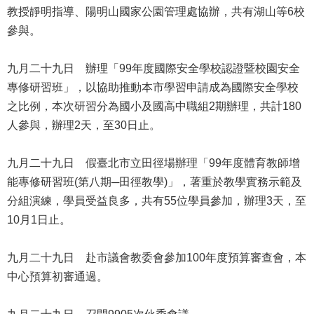
教授靜明指導、陽明山國家公園管理處協辦，共有湖山等6校
情
系
參與。
統
九月二十九日 辦理「99年度國際安全學校認證暨校園安全
常
專修研習班」，以協助推動本市學習申請成為國際安全學校
見
之比例，本次研習分為國小及國高中職組2期辦理，共計180
問
答
人參與，辦理2天，至30日止。
台
九月二十九日 假臺北市立田徑場辦理「99年度體育教師增
北
能專修研習班(第八期─田徑教學)」，著重於教學實務示範及
通
分組演練，學員受益良多，共有55位學員參加，辦理3天，至
10月1日止。
雙
語
詞
九月二十九日 赴市議會教委會參加100年度預算審查會，本
彙
中心預算初審通過。
隱