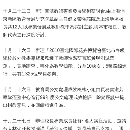
資
料
十月二十二日 辦理臺滬教師專業發展學術研討會,由上海浦
開
東新區教育發展研究院章副主任健文帶領該院及上海地區校
放
宣
長共12人,以專業發展及教師教學為探討主題,與本市校長、教
告
師代表進行深度研討。
十月二十六日 辦理「2010臺北國際花卉博覽會臺北市各級
學校校外教學導覽服務種子教師進階研習班參與測試營
運」，實地踏查，轉化為教學知能，分為10梯次，5種路線進
行，共有1,325位學員參與。
十月二十六日 教育局公文處理成效檢核小組由頁秘書淑芳
率隊蒞臨中心進行99年度公文處理成效檢評，除於座談中提
出指教意見，並回饋精進作為。
十月二十七日 辦理校長專業成長社群~名人講座活動，邀請
台大林火旺教授演講「給別人快樂，就是給自己幸福」，迴