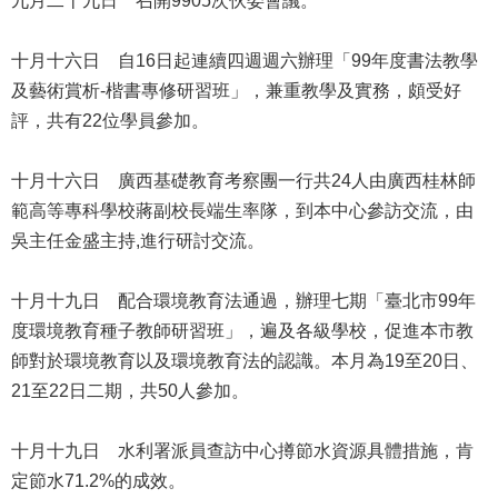
九月二十九日 召開9905次伙委會議。
私
權
十月十六日 自16日起連續四週週六辦理「99年度書法教學
及
網
及藝術賞析-楷書專修研習班」，兼重教學及實務，頗受好
站
評，共有22位學員參加。
安
全
十月十六日 廣西基礎教育考察團一行共24人由廣西桂林師
政
策
範高等專科學校蔣副校長端生率隊，到本中心參訪交流，由
吳主任金盛主持,進行研討交流。
著
作
十月十九日 配合環境教育法通過，辦理七期「臺北市99年
權
度環境教育種子教師研習班」，遍及各級學校，促進本市教
聲
明
師對於環境教育以及環境教育法的認識。本月為19至20日、
21至22日二期，共50人參加。
政
府
十月十九日 水利署派員查訪中心撙節水資源具體措施，肯
網
定節水71.2%的成效。
站