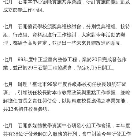
七月 召開本中心節能實施共識會議，研訂實施節能計劃及
公
成立節能工作小組。
開
申
七月 召開優質學校頒獎典禮檢討會，分別從典禮組、接待
請
組、行政組、資料組進行工作檢討，大家對今年活動的辦
案
理，都給予高度肯定，並提出一些未來具體改進的意見。
件
網
七月 99年度中正堂室內整修工程，業於20日完成發包作
站
業，並已於29日召開工程協調會，預定8月5日開工。
導
覽
七月 辦理「臺北市99學年度各級學校初任校長領航研習
班」，引領初任校長對本市教育政策與重點工作掌握，並瞭
回
首
解擔任首長之責任與使命，以期精進校長應備之專業知能，
頁
共13名初任校長參與。
English
七月 召開多媒體教學資源中心研發小組工作會議，本年度
共有38位研發老師加入服務的行列，會中討論今年研發工作
陳