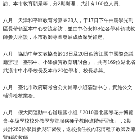
資
訪、本市教育願景等，分2期辦理，共計有160位人員。
料
開
八月 天津和平區教育考察團28人，于17日下午由龐學光副
放
宣
區長帶領至本中心交流參訪，並由中心安排8位各學科領域教
告
師參與座談，本市教師專業發展成效深受肯定。
八月 協助中華文教協會於13日及20日假濱江國中國際會議
廳辦理「臺鄂中、小學優質教育研討會」，共有169位湖北省
武漢市中小學校長及本市20位學者、校長參與。
八月 臺北市政府研考會公文輔導小組蒞臨中心，實施公文
輔導檢核業務。
八月 假大同運動中心辦理國小組「2010臺北國際花卉博覽
會-各級學校校外教學導覽服務種子教師進階研習班」，2期
共計260位學員參與研習後，返校擔任校內花博種子教師及導
覽解說教師。