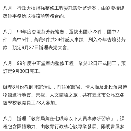
私
八月 行政大樓補強整修工程委託設計監造案，由劉奕權建
權
築師事務所取得該項勞務合約。
及
網
站
八月 99年度杏壇芬芳錄複審，選拔出國小23件，國中2
安
件，高中5件，高職4件共34件感人事蹟，列入今年杏壇芬芳
全
錄，預定9月27日辦理表揚大會。
政
策
八月 99年度中正堂室內整修工程，業於12日正式開工，預
著
訂定9月30日完工。
作
權
辦理8月份教師聯誼活動，前往軍艦岩、情人廟及北投溫泉博
聲
明
物館進行地質、景觀、人文體驗之旅，共有臺北市公私立各
級學校教職員工73人參加。
政
府
八月 辦理「教育局薦任七職等以下人員專修研習班」，課
網
程包含團體動力、由教育行政核心談專業發展、陽明書屋參
站