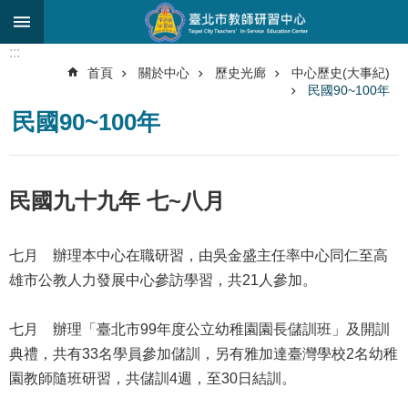
跳到主要內容區塊
:::
進
首頁
關於中心
歷史光廊
中心歷史(大事紀)
階
民國90~100年
搜
尋
民國90~100年
關
於
民國九十九年 七~八月
中
心
七月 辦理本中心在職研習，由吳金盛主任率中心同仁至高
研
究
雄市公教人力發展中心參訪學習，共21人參加。
發
展
七月 辦理「臺北市99年度公立幼稚園園長儲訓班」及開訓
研
典禮，共有33名學員參加儲訓，另有雅加達臺灣學校2名幼稚
習
園教師隨班研習，共儲訓4週，至30日結訓。
進