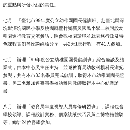
的重點與研發小組的責任。
情
系
統
七月 「臺北市99年度公立幼稚園園長儲訓班」赴臺北縣深
坑鄉深坑國民小學及桃園縣蘆竹鄉新興國民小學二校附設幼
常
稚園進行教育交流參訪，除參觀校園環境並就園務行政及特
見
色課程實例等座談經驗分享，共2天1夜行程，有41人參加。
問
答
七月 辦理「99年度公立幼稚園園長儲訓班」綜合座談及結
台
業式，由本中心吳主任主持，並邀教育局幼教科楊科長淑妃
北
參與，共有本市33名學員完成儲訓，取得本市幼稚園園長證
通
書，另二名雅加達臺灣學校幼稚園教師取得本中心結業證
書。
雙
語
詞
八月 辦理「教育局年度視導人員專修研習班」，課程包含
彙
學校領導、課程設計實務、個案訪談技巧及黃金博物館體驗
等，總計24位督學參加。
隱