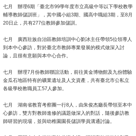
修
七月 辦理6期「臺北市99學年度市立高級中等以下學校教學
教
輔導教師儲訓班」，其中國小組3期、國高中職組3期，至8月
師
20日止，共有277位教師參加儲訓。
諮
商
輔
七月 廣西壯族自治區教師培訓中心劉冰主任帶領5位領導人
導
到本中心參訪，對於臺北市教師專業發展的模式做深入討
支
論，且很有意願與本中心合作。
持
服
務
七月 辦理7月份教師聯誼活動，前往黃金博物館及九份體驗
金瓜石地區特有的礦業遺址及人文資產，共有臺北市公私立
教
各級學校教職員工57人參加。
學
資
源
七月 湖南省教育考察團一行8人，由朱俊杰廳長帶領至本中
心參訪，雙方對教師進修的議題做深入的對話，隨後參訪教
政
師研習的現場，並與幼稚園園長儲訓學員溝通討論。
府
資
訊