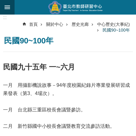
跳到主要內容區塊
:::
進
首頁
關於中心
歷史光廊
中心歷史(大事紀)
階
民國90~100年
搜
尋
民國90~100年
關
於
民國九十五年 一~六月
中
心
一月 用攝影機說故事－94年度校園紀錄片專業發展研習成
研
究
果發表（第3、4場次）。
發
展
一月 台北縣三重區校長會議暨參訪。
研
習
二月 新竹縣國中小校長會議暨教育交流參訪活動。
進