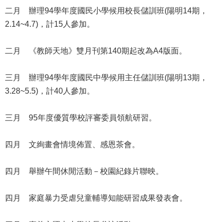
修
二月 辦理94學年度國民小學候用校長儲訓班(陽明14期，
教
2.14~4.7)，計15人參加。
師
諮
二月 《教師天地》雙月刊第140期起改為A4版面。
商
輔
導
三月 辦理94學年度國民中學候用主任儲訓班(陽明13期，
支
3.28~5.5)，計40人參加。
持
服
務
三月 95年度優質學校評審委員領航研習。
教
四月 文絢畫會情境佈置、感恩茶會。
學
資
源
四月 舉辦午間休閒活動－校園紀錄片聯映。
政
四月 家庭暴力受虐兒童輔導知能研習成果發表會。
府
資
訊