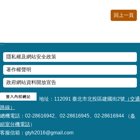
情
系
回上一頁
統
常
見
:::
問
答
隱私權及網站安全政策
著作權聲明
台
北
政府網站資料開放宣告
通
地址：112091 臺北市北投區建國街2號
（交通
雙
語
路線）
詞
總機電話：02-28616942、02-28616945、02-28616944 （
各
彙
組室分機電話
）
客服信箱：gtyh2016@gmail.com
隱