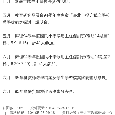
四月 嘉義市國中小學校長參訪活動。
公
開
五月 教育研究發展會94學年度專案「臺北市提升私立學校
申
辦學效能之探討」說明會。
請
案
五月 辦理94學年度國民小學候用主任儲訓班(陽明14期第1
件
梯，5.9~6.16)，計41人參加。
網
站
六月 辦理94學年度國民小學候用主任儲訓班(陽明14期第2
導
梯，6.20~7.29)，計41人參加。
覽
六月 95年度教師教學檔案及學生學習檔案比賽暨觀摩展。
回
首
頁
六月 95年度優質學校評選決審發表會。
English
點閱數：
資料更新：104-05-25 09:19
102
資料檢視：104-05-25 09:18
資料維護：臺北市教師研習中心
陳