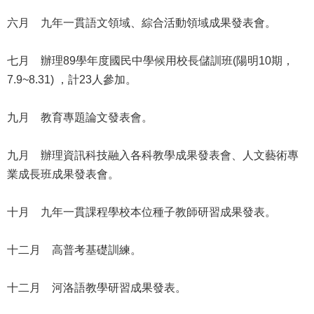
公
六月 九年一貫語文領域、綜合活動領域成果發表會。
開
申
七月 辦理89學年度國民中學候用校長儲訓班(陽明10期，
請
7.9~8.31) ，計23人參加。
案
件
九月 教育專題論文發表會。
網
站
九月 辦理資訊科技融入各科教學成果發表會、人文藝術專
導
業成長班成果發表會。
覽
十月 九年一貫課程學校本位種子教師研習成果發表。
回
首
頁
十二月 高普考基礎訓練。
English
十二月 河洛語教學研習成果發表。
陳