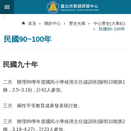
跳到主要內容區塊
:::
進
首頁
關於中心
歷史光廊
中心歷史(大事紀)
階
民國90~100年
搜
尋
民國90~100年
關
於
民國九十年
中
心
二月 辦理89學年度國民小學候用主任儲訓班(陽明10期第1
研
究
梯，2.5~3.16)，計42人參加。
發
展
三月 兩性平等教育成果發表研討會。
研
習
三月 辦理89學年度國民小學候用主任儲訓班(陽明10期第2
進
梯，3.19~4.27)，計23人參加。