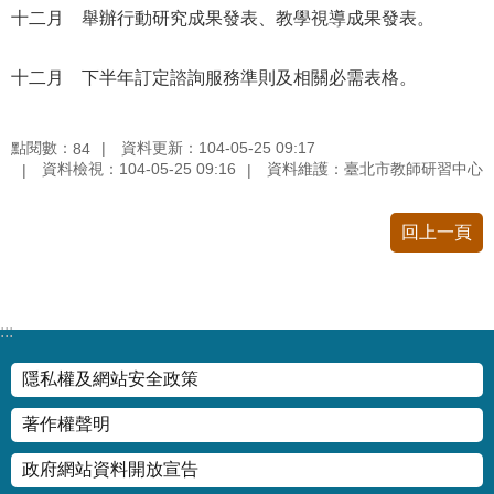
十二月 舉辦行動研究成果發表、教學視導成果發表。
情
系
統
十二月 下半年訂定諮詢服務準則及相關必需表格。
常
見
點閱數：
資料更新：104-05-25 09:17
84
資料檢視：104-05-25 09:16
資料維護：臺北市教師研習中心
問
答
回上一頁
台
北
通
:::
雙
語
隱私權及網站安全政策
詞
彙
著作權聲明
政府網站資料開放宣告
隱