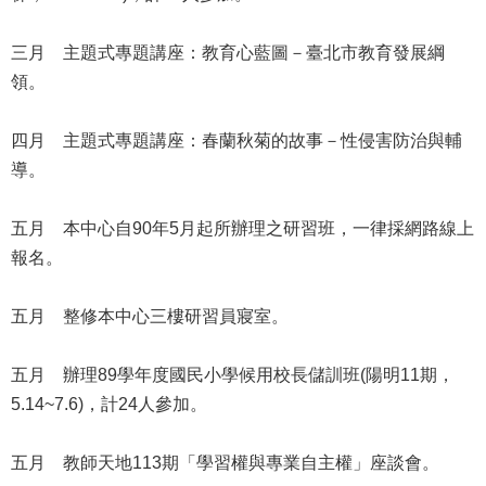
修
教
三月 主題式專題講座：教育心藍圖－臺北市教育發展綱
師
領。
諮
商
輔
四月 主題式專題講座：春蘭秋菊的故事－性侵害防治與輔
導
導。
支
持
五月 本中心自90年5月起所辦理之研習班，一律採網路線上
服
務
報名。
教
五月 整修本中心三樓研習員寢室。
學
資
源
五月 辦理89學年度國民小學候用校長儲訓班(陽明11期，
5.14~7.6)，計24人參加。
政
府
資
五月 教師天地113期「學習權與專業自主權」座談會。
訊