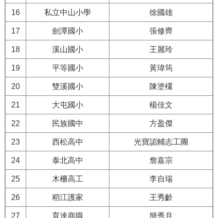
公
16
私立中山小學
徐國雄
開
17
劍潭國小
張修齊
申
請
18
溪山國小
王麗玲
案
19
平等國小
黃瑋筠
件
20
雙溪國小
陳塗欉
網
站
21
大屯國小
楊佳文
導
22
民族國中
方盈傑
覽
23
西松高中
光寶認輔志工團
回
首
24
泰北高中
詹嘉宗
頁
25
木柵高工
李自瑞
English
26
稻江護家
王秀齡
27
育達商職
簡秀月
陳