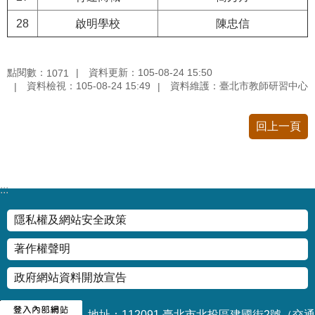
情
28
啟明學校
陳忠信
系
統
點閱數：
資料更新：105-08-24 15:50
1071
常
資料檢視：105-08-24 15:49
資料維護：臺北市教師研習中心
見
問
答
回上一頁
台
北
通
:::
隱私權及網站安全政策
雙
語
著作權聲明
詞
彙
政府網站資料開放宣告
隱
地址：112091 臺北市北投區建國街2號
（交通