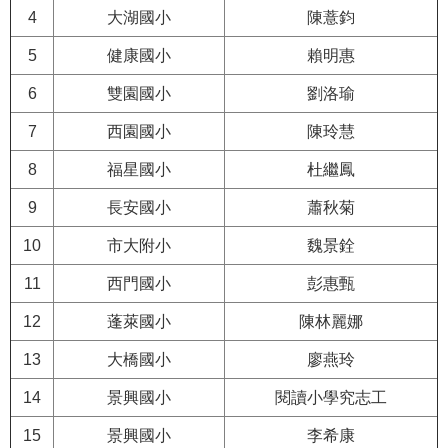
修
4
大湖國小
陳薏鈞
教
5
健康國小
賴明惠
師
諮
6
雙園國小
劉洛瑜
商
輔
7
西園國小
陳玲慧
導
支
8
福星國小
杜繼鳳
持
9
長安國小
蕭秋菊
服
務
10
市大附小
魏景銓
教
11
西門國小
彭惠甄
學
資
12
蓬萊國小
陳林麗娜
源
13
大橋國小
廖燕玲
政
14
景興國小
閱讀小學究志工
府
資
15
景興國小
李希康
訊