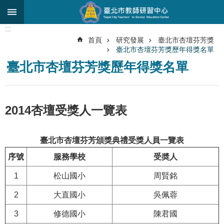
跳到主要內容區塊
:::
進
首頁
研究發展
臺北市杏壇芬芳獎
階
臺北市杏壇芬芳獎歷年得獎名單
搜
尋
臺北市杏壇芬芳獎歷年得獎名單
關
於
2014杏壇受獎人一覽表
中
心
研
臺北市杏壇芬芳頒獎典禮受獎人員一覽表
究
序號
服務學校
受奬人
發
展
1
松山國小
周賢銘
研
2
大直國小
吳佩蓉
習
進
3
修德國小
陳君國