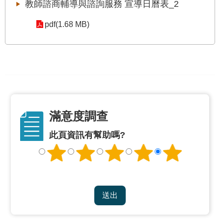
修
教師諮商輔導與諮詢服務 宣導日曆表_2
教
pdf(1.68 MB)
師
諮
商
輔
導
支
持
服
務
滿意度調查
教
此頁資訊有幫助嗎?
學
資
源
政
府
資
訊