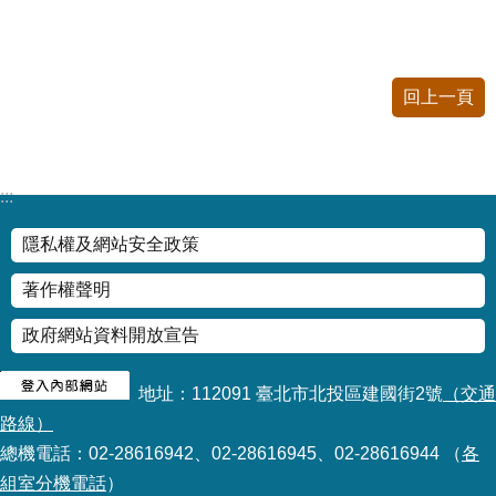
公
開
申
回上一頁
請
案
件
:::
網
站
隱私權及網站安全政策
導
覽
著作權聲明
政府網站資料開放宣告
回
首
頁
地址：112091 臺北市北投區建國街2號
（交通
路線）
English
總機電話：02-28616942、02-28616945、02-28616944 （
各
組室分機電話
）
陳