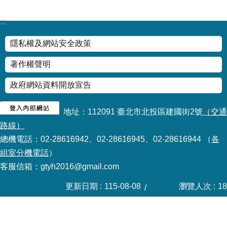
公
開
:::
申
隱私權及網站安全政策
請
案
著作權聲明
件
政府網站資料開放宣告
網
站
地址：112091 臺北市北投區建國街2號
（交通
導
路線）
覽
總機電話：02-28616942、02-28616945、02-28616944 （
各
組室分機電話
）
回
首
客服信箱：gtyh2016@gmail.com
頁
更新日期
115-08-08
瀏覽人次
18
English
陳