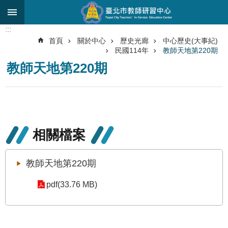
跳到主要內容區塊
:::
進
首頁
關於中心
歷史光廊
中心歷史(大事紀)
階
民國114年
教師天地第220期
搜
尋
教師天地第220期
關
於
中
心
相關檔案
研
究
教師天地第220期
發
展
pdf(33.76 MB)
研
習
進