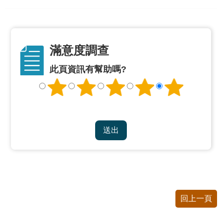
修
教
師
諮
滿意度調查
商
輔
此頁資訊有幫助嗎?
導
支
持
服
務
教
學
資
源
政
府
回上一頁
資
訊