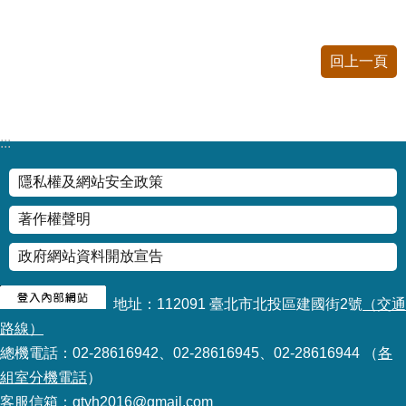
公
開
回上一頁
申
請
案
件
:::
網
隱私權及網站安全政策
站
導
著作權聲明
覽
政府網站資料開放宣告
回
首
地址：112091 臺北市北投區建國街2號
（交通
頁
路線）
總機電話：02-28616942、02-28616945、02-28616944 （
各
English
組室分機電話
）
客服信箱：gtyh2016@gmail.com
陳