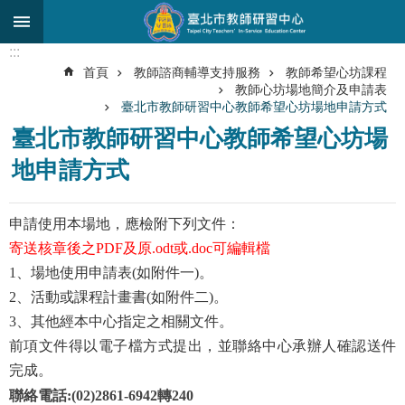
跳到主要內容區塊
:::
進
首頁
教師諮商輔導支持服務
教師希望心坊課程
階
教師心坊場地簡介及申請表
搜
臺北市教師研習中心教師希望心坊場地申請方式
尋
臺北市教師研習中心教師希望心坊場
關
地申請方式
於
中
心
申請使用本場地，應檢附下列文件：
寄送核章後之PDF及原.odt或.doc可編輯檔
研
1
、場地使用申請表(如附件一)。
究
發
2
、活動或課程計畫書(如附件二)。
展
3
、其他經本中心指定之相關文件。
前項文件得以電子檔方式提出，並聯絡中心承辦人確認送件
研
習
完成。
進
聯絡電話:(02)2861-6942轉240