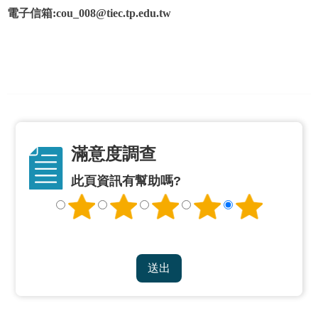
修
電子信箱:cou_008@tiec.tp.edu.tw
教
師
諮
商
輔
導
支
持
服
滿意度調查
務
此頁資訊有幫助嗎?
教
學
資
源
政
府
資
訊